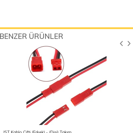
BENZER ÜRÜNLER
JST Kablo Çifti (Erkek) - (Dişi) Takım