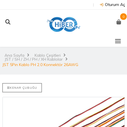
Oturum Aç
0
J202 -
Arduino Due R3 3.3V
NUC
on
(Orijinal)
 NX/TX2..
Ana Sayfa
Kablo Çeşitleri
2.
JST / SH / ZH / PH / XH Kablolar
3.530,67TL
TL
JST 5Pin Kablo PH 2.0 Konnektör 26AWG
NU
Arduino Mega 2560
E-DISCO
Rev3 (Orijinal)
it ARM® M4
2.
KENAR ÇUBUĞU
3.628,99TL
L
NUC
Arduino Uno R3
(Orijinal)
2.
ries
 802.11
i..