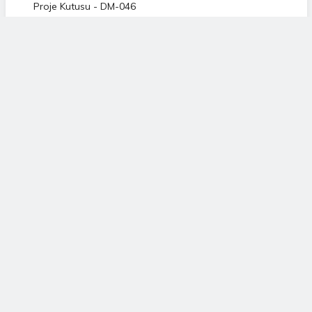
Proje Kutusu - DM-046
214,91TL
Proje Kutusu - DM-047