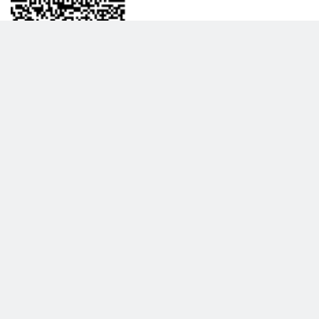
BİLGİLENDRME
DAHA FAZLA GÖSTER
Hakkımızda
Garanti ve İade Politikası
Gizlilik Politikası
Teslimat Politikası
Satış Sözleşmesi
Hiber Bilişim © 2017 - 2026 Tüm Hakları Saklıdır.
KVKK Satış Sözleşmesi
Çevrimiçi Hizmetler Şartları ve Koşulları