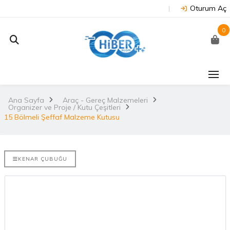
Oturum Aç
0
J202 -
Arduino Due R3 3.3V
NUC
on
(Orijinal)
 NX/TX2..
Ana Sayfa
Araç - Gereç Malzemeleri
2.
Organizer ve Proje / Kutu Çeşitleri
3.530,67TL
TL
15 Bölmeli Şeffaf Malzeme Kutusu
NU
Arduino Mega 2560
E-DISCO
Rev3 (Orijinal)
it ARM® M4
2.
KENAR ÇUBUĞU
3.628,99TL
L
NUC
Arduino Uno R3
(Orijinal)
2.
ries
 802.11
i..