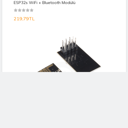
ESP32s WiFi + Bluetooth Modülü
219,79TL
ESP8266 WiFi Modülü ESP-01