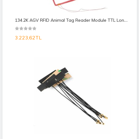
1
34.2K AGV RFID Animal Tag Reader Module TTL Long Distance
3.223,62TL