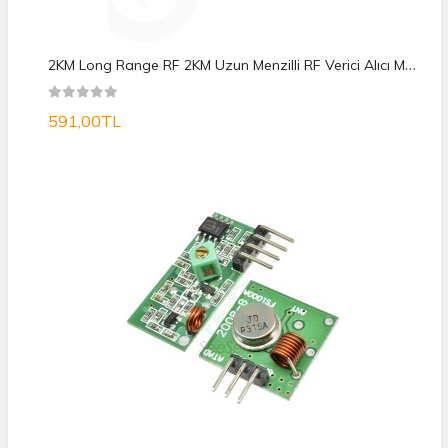
2
KM Long Range RF 2KM Uzun Menzilli RF Verici Alıcı Modülü
591,00TL