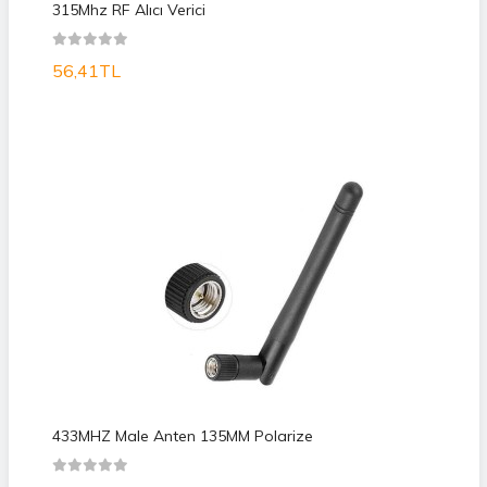
315Mhz RF Alıcı Verici
56,41TL
433MHZ Male Anten 135MM Polarize