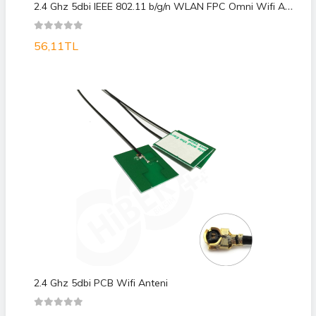
2
.4 Ghz 5dbi IEEE 802.11 b/g/n WLAN FPC Omni Wifi Anteni
56,11TL
2.4 Ghz 5dbi PCB Wifi Anteni