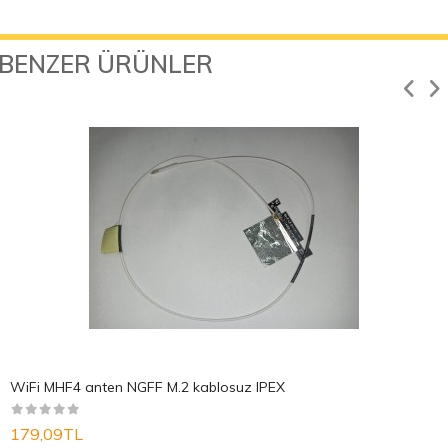
BENZER ÜRÜNLER
WiFi MHF4 anten NGFF M.2 kablosuz IPEX
179,09TL