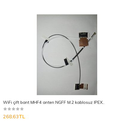
WiFi çift bant MHF4 anten NGFF M.2 kablosuz IPEX..
268,63TL