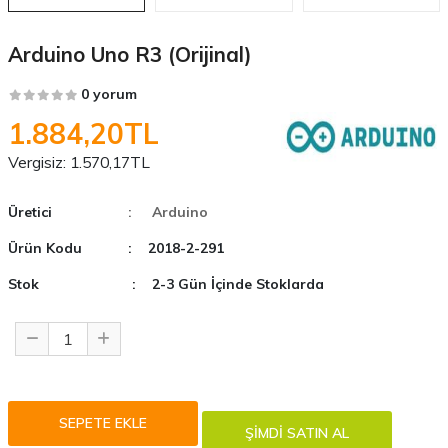
Arduino Uno R3 (Orijinal)
0 yorum
1.884,20TL
Vergisiz:
1.570,17TL
Üretici
: Arduino
Ürün Kodu
: 2018-2-291
Stok
: 2-3 Gün İçinde Stoklarda