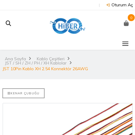
Oturum Aç
0
J202 -
Arduino Due R3 3.3V
NUC
on
(Orijinal)
 NX/TX2..
Ana Sayfa
Kablo Çeşitleri
2.
JST / SH / ZH / PH / XH Kablolar
3.530,67TL
TL
JST 10Pin Kablo XH 2.54 Konnektör 26AWG
NU
Arduino Mega 2560
E-DISCO
Rev3 (Orijinal)
it ARM® M4
2.
KENAR ÇUBUĞU
3.628,99TL
L
NUC
Arduino Uno R3
(Orijinal)
2.
ries
 802.11
i..