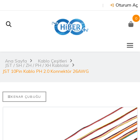
Oturum Aç
0
J202 -
Arduino Due R3 3.3V
NUC
on
(Orijinal)
 NX/TX2..
Ana Sayfa
Kablo Çeşitleri
2.
JST / SH / ZH / PH / XH Kablolar
3.530,67TL
TL
JST 10Pin Kablo PH 2.0 Konnektör 26AWG
NU
Arduino Mega 2560
E-DISCO
Rev3 (Orijinal)
it ARM® M4
2.
KENAR ÇUBUĞU
3.628,99TL
L
NUC
Arduino Uno R3
(Orijinal)
2.
ries
 802.11
i..