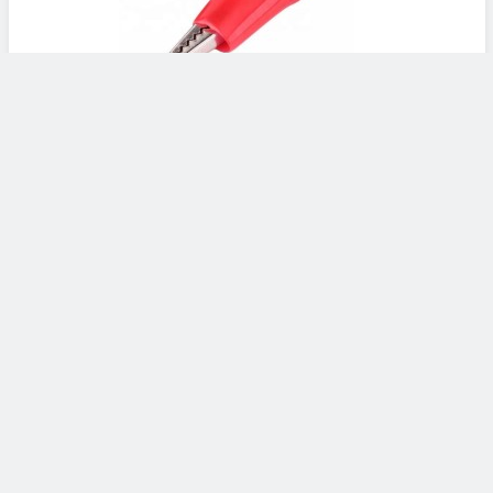
Kırmızı Kablosuz Krokodil Uç 45mm
8,95TL