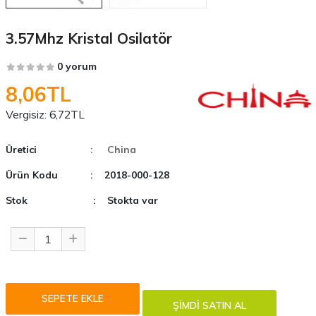
3.57Mhz Kristal Osilatör
0 yorum
8,06TL
Vergisiz:
6,72TL
Üretici
: China
Ürün Kodu
: 2018-000-128
Stok
: Stokta var