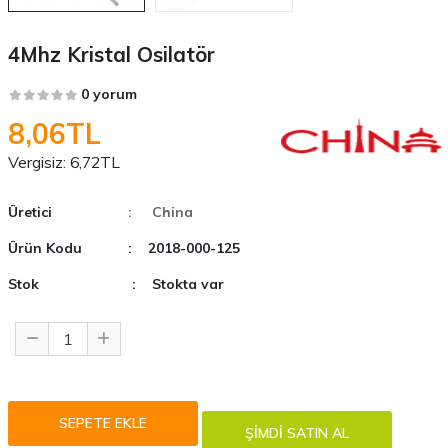
4Mhz Kristal Osilatör
0 yorum
8,06TL
Vergisiz:
6,72TL
Üretici
: China
Ürün Kodu
: 2018-000-125
Stok
: Stokta var