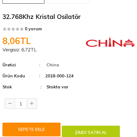
32.768Khz Kristal Osilatör
0 yorum
8,06TL
Vergisiz:
6,72TL
Üretici
: China
Ürün Kodu
: 2018-000-124
Stok
: Stokta var