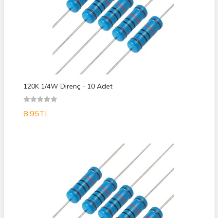
120K 1/4W Direnç - 10 Adet
8,95TL