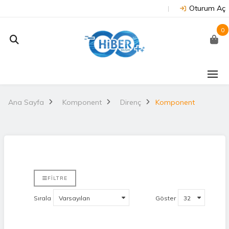
Oturum Aç
0
Ana Sayfa
Komponent
Direnç
Komponent
FILTRE
Sırala
Göster