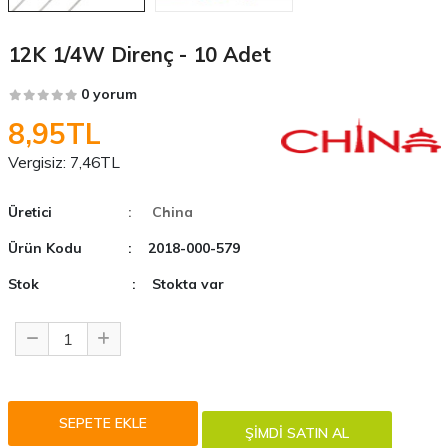
12K 1/4W Direnç - 10 Adet
0 yorum
8,95TL
Vergisiz:
7,46TL
Üretici
: China
Ürün Kodu
: 2018-000-579
Stok
: Stokta var