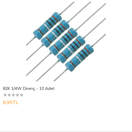
82K 1/4W Direnç - 10 Adet
8,95TL