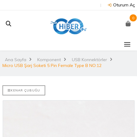
Oturum Aç
0
J202 -
Arduino Due R3 3.3V
NUC
on
(Orijinal)
 NX/TX2..
Ana Sayfa
Komponent
USB Konnektörler
2.
Micro USB Şarj Soketi 5 Pin Female Type B NO:12
3.530,67TL
TL
NU
Arduino Mega 2560
E-DISCO
Rev3 (Orijinal)
KENAR ÇUBUĞU
it ARM® M4
2.
3.628,99TL
L
NUC
Arduino Uno R3
(Orijinal)
2.
ries
 802.11
i..