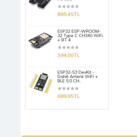
Mikrodenetleyici
1
895,45TL
Mosfet
A
NFC / RFid / Tag Kartlar
ESP32 ESP-WROOM-
32 Type C CH340 WiFi
+ BT 4
1
Optokuplör
394,00TL
Potansiyometre Ve Trimpot
A
PTC / Seramik Isıtıcılar
ESP32-S3 DevKit -
1
Dahili Antenli WiFi +
Role
BLE 5.0 CH..
Sigorta
699,95TL
Transistör
Triac
Tristör