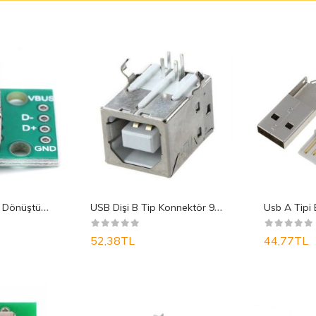
U
sb Dişi Tip A Dip Dönüştürücü
U
SB Dişi B Tip Konnektör 90C
52,38TL
44,77TL