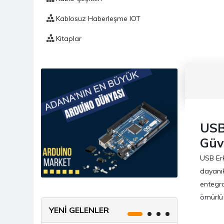
Kablosuz Haberleşme IOT
Kitaplar
Komponent
Bnc Konnektör
Aliminyum Sogutucular
Anahtar, Buton, Switch
USB
Bobin
Güv
USB Erk
Buzzer / Hoparlör
dayanık
Direnç
entegra
ömürlü 
Diyak
YENİ GELENLER
Diyot