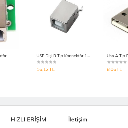
U
SB Dişi B Tip Konnektör 180°
ptör
16,12TL
8,06TL
HIZLI ERİŞİM
İletişim