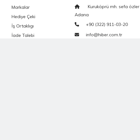
Kuruköprü mh. sefa özler
Markalar
Adana
Hediye Çeki
+90 (322) 911-03-20
İş Ortaklıgı
info@hiber.com.tr
İade Talebi