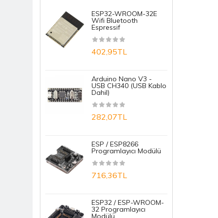
ESP32-WROOM-32E
R
Entegre
Wifi Bluetooth
N
Espressif
N
Entegre Soketleri
402,95TL
1
Fan
IR / Kızıl Ötesi
Arduino Nano V3 -
S
USB CH340 (USB Kablo
D
Jak Ve Fiş
Dahil)
M
Keypad (Tuş Takımı)
282,07TL
1
Klemens Ve Konnektör
ESP / ESP8266
E
Kondansatör
Programlayıcı Modülü
T
B
Kristal Osilatör
716,36TL
7
Led - PowerLED - Display
ESP32 / ESP-WROOM-
Microfon
32 Programlayıcı
A
Modülü