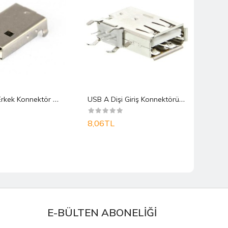
U
sb A Tip Erkek Konnektör THT R/A 90°
U
SB A Dişi Giriş Konnektörü R/A Tip 90°
8,06TL
5,6
E-BÜLTEN ABONELİĞİ