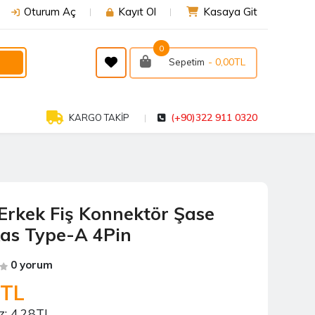
Oturum Aç
Kayıt Ol
Kasaya Git
0
- 0,00TL
Sepetim
(+90)322 911 0320
KARGO TAKİP
Erkek Fiş Konnektör Şase
as Type-A 4Pin
0 yorum
3TL
z:
4,28TL