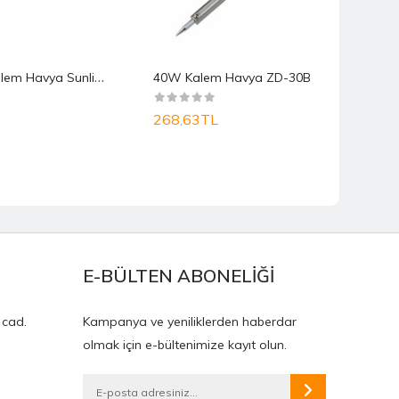
6
0 Watt Kalem Havya Sunline SL 600
40W Kalem Havya ZD-30B
268,63TL
268
E-BÜLTEN ABONELİĞİ
 cad.
Kampanya ve yeniliklerden haberdar
olmak için e-bültenimize kayıt olun.