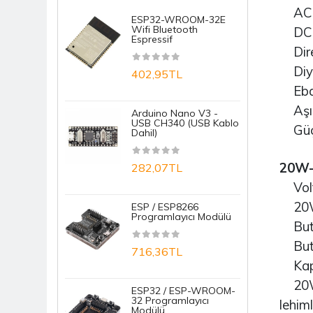
AC G
ESP32-WROOM-32E
R
Krem / Macun
Wifi Bluetooth
N
DC A
Espressif
N
Lehim Ekipmanı
Dire
Diyot
402,95TL
1
PCB Transfer Kagıt / Kalem
Ebat 
Sensörler
Aşır
Arduino Nano V3 -
S
USB CH340 (USB Kablo
D
Güç K
Tekerlek
Dahil)
M
20W-
282,07TL
1
Vol
20W-
ESP / ESP8266
E
Programlayıcı Modülü
T
Buton
B
Buton
716,36TL
7
Kapa
20W/1
ESP32 / ESP-WROOM-
32 Programlayıcı
A
lehiml
Modülü