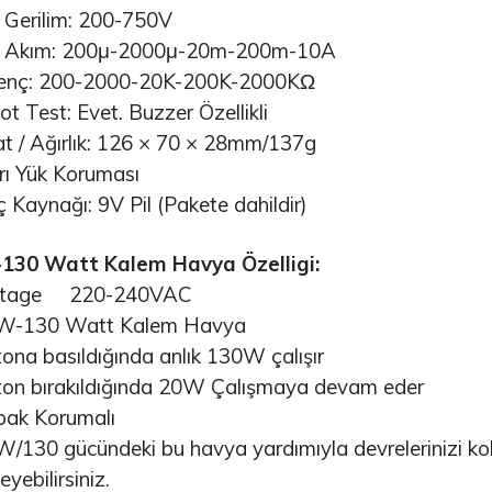
erilim: 200-750V
eComputer J202 -
Arduino Due R3 3.3V
VIDIA Jetson
(Orijinal)
kım: 200μ-2000μ-20m-200m-10A
ano/Xavier NX/TX2..
nç: 200-2000-20K-200K-2000KΩ
3.530,67TL
 Test: Evet. Buzzer Özellikli
4.002,59TL
/ Ağırlık: 126 × 70 × 28mm/137g
Arduino Mega 2560
ı Yük Koruması
TM32F411E-DISCO
Rev3 (Orijinal)
iscovery Kit ARM® M4
aynağı: 9V Pil (Pakete dahildir)
CU 32-Bi..
3.628,99TL
130 Watt Kalem Havya Özelligi:
.498,18TL
tage 220-240VAC
Arduino Uno R3
(Orijinal)
130 Watt Kalem Havya
SP32-S2 Series
ransceiver; 802.11
a basıldığında anlık 130W çalışır
/g/n Evaluati..
1.884,20TL
 bırakıldığında 20W Çalışmaya devam eder
45,01TL
k Korumalı
STM32F103C6T6
Geliştirme Kartı
30 gücündeki bu havya yardımıyla devrelerinizi kola
rduino Portenta X8
eyebilirsiniz.