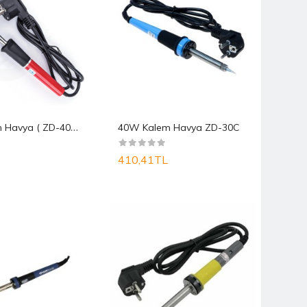
6
0W Kalem Havya ( ZD-407 60W )
40W Kalem Havya ZD-30C
410,41TL
709