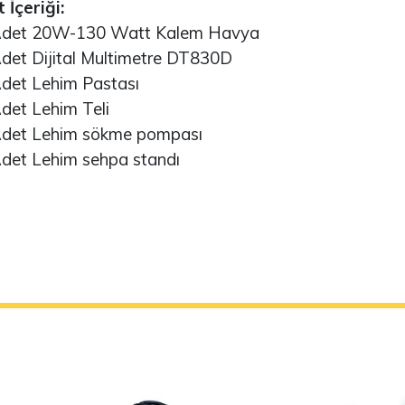
 İçeriği:
et 20W-130 Watt Kalem Havya
t Dijital Multimetre DT830D
et Lehim Pastası
et Lehim Teli
et Lehim sökme pompası
et Lehim sehpa standı