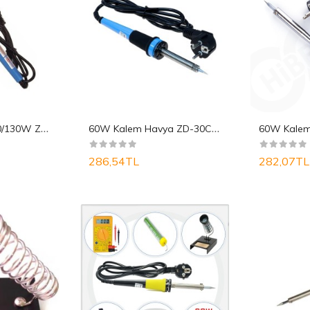
I
sı Ayarlı Havya 20/130W ZD-70DA
6
0W Kalem Havya ZD-30C 60W
286,54TL
282,07TL