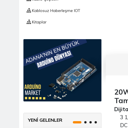
Kablosuz Haberleşme IOT
Kitaplar
Komponent
Mekanik
Ölçü Ve Test Aleti
Prototipleme / Lehimleme
Fnırsı
20W
Bakır Plaket / PCB
Tam
Breadboard
Dijit
Delikli Pertinaks
3 1/2
YENİ GELENLER
DC G
Havya / İstasyon / Havya Seti