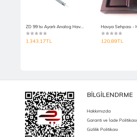
Z
D 99 Isı Ayarlı Analog Havya
Havya Sehpası - 
1.343,17TL
120,89TL
BİLGİLENDRME
Hakkımızda
Garanti ve İade Politikası
Gizlilik Politikası