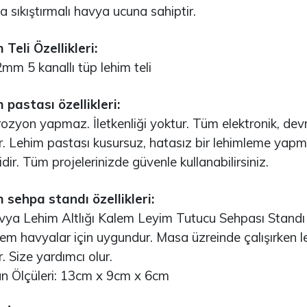
161,18TL
sıkıştırmalı havya ucuna sahiptir.
8.211,23TL
NUCLEO-F756ZG
 Teli Özellikleri:
rduino Nicla Vision
 5 kanallı tüp lehim teli
2.327,45TL
0.108,46TL
 pastası özellikleri:
NUCLEO-L4R5ZI
yon yapmaz. İletkenliği yoktur. Tüm elektronik, devre k
rduino Opla IoT Kit
ir. Lehim pastası kusursuz, hatasız bir lehimleme yap
2.105,02TL
dir. Tüm projelerinizde güvenle kullanabilirsiniz.
2.739,73TL
 sehpa standı özellikleri:
 Lehim Altlığı Kalem Leyim Tutucu Sehpası Standı
 havyalar için uygundur. Masa üzreinde çalışırken le
. Size yardımcı olur.
Ölçüleri: 13cm x 9cm x 6cm