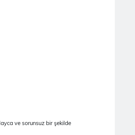
NUCLEO-H745ZI-Q
2.790,04TL
NUCLEO-H7A3ZI-Q
2.939,94TL
NUCLEO-U575ZI-Q
2.449,14TL
NUCLEO-H743ZI2
2.806,96TL
yca ve sorunsuz bir şekilde