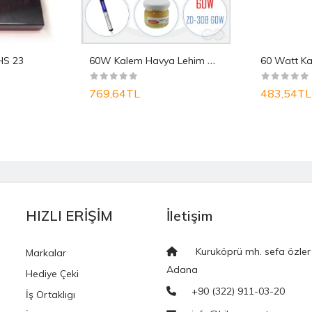
6
0W Kalem Havya Lehim Makinesi Tamir Seti Kalemi P..
HS 23
769,64TL
483,54TL
HIZLI ERİŞİM
İletişim
Kuruköprü mh. sefa özler
Markalar
Adana
Hediye Çeki
+90 (322) 911-03-20
İş Ortaklıgı