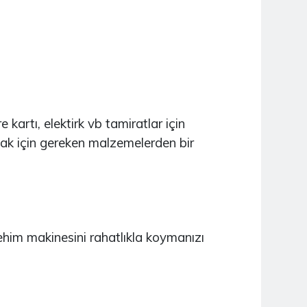
NUCLEO-WB15CC
3.930,40TL
X-NUCLEO-GFX01M1
2.564,39TL
artı, elektirk vb tamiratlar için
mak için gereken malzemelerden bir
him makinesini rahatlıkla koymanızı