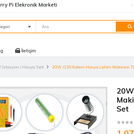
ry Pi Elekronik Marketi
egori
og
İletişim
 İstasyon / Havya Seti
20W /130 Kalem Havya Lehim Makinesi Tam
20W 
Maki
Set
1.0