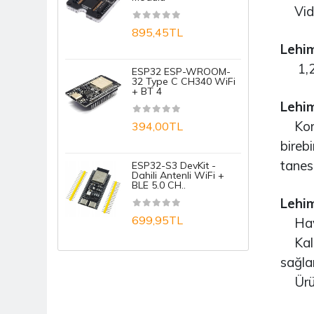
Vida 
1
895,45TL
Lehim
A
1,2mm
ESP32 ESP-WROOM-
32 Type C CH340 WiFi
+ BT 4
1
Lehim
Koroz
394,00TL
A
bireb
tanesi
ESP32-S3 DevKit -
1
Dahili Antenli WiFi +
BLE 5.0 CH..
Lehim
699,95TL
Havya
Kalem
sağlar
Ürün 