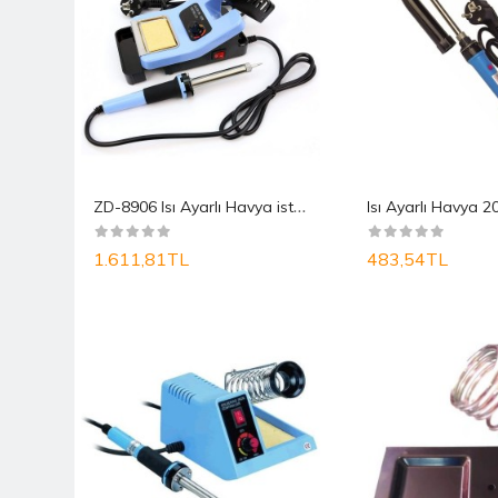
2
0W /130 Kalem Havya Lehim Makinesi Tamir Seti Kal..
Z
D-8906 Isı Ayarlı Havya istasyonu 48W
1.611,81TL
483,54TL