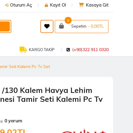
Oturum Aç
Kayıt Ol
Kasaya Git
0
- 0,00TL
Sepetim
(+90)322 911 0320
KARGO TAKİP
ir Seti Kalemi Pc Tv Set
/130 Kalem Havya Lehim
nesi Tamir Seti Kalemi Pc Tv
0 yorum
79,02TL