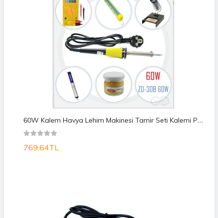
6
0W Kalem Havya Lehim Makinesi Tamir Seti Kalemi Pc Tv Set
769,64TL