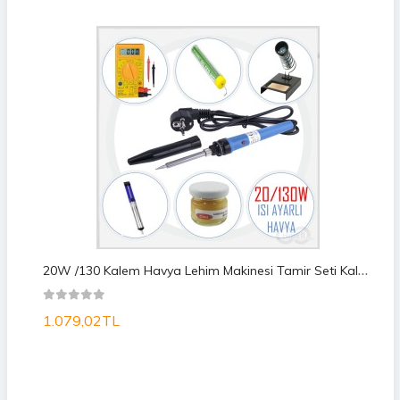
2
0W /130 Kalem Havya Lehim Makinesi Tamir Seti Kalemi Pc Tv Set
1.079,02TL