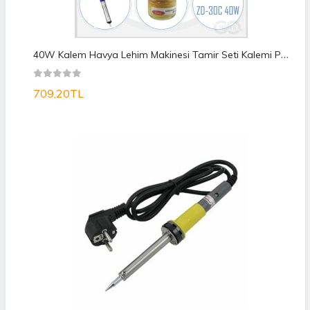
4
0W Kalem Havya Lehim Makinesi Tamir Seti Kalemi Pc Tv Set
709,20TL