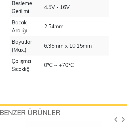
Besleme
4.5V - 16V
Gerilimi
Bacak
2.54mm
Aralığı
Boyutlar
6.35mm x 10.15mm
(Max.)
Çalışma
0°C ~ +70°C
Sıcaklığı
BENZER ÜRÜNLER