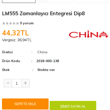
LM555 Zamanlayıcı Entegresi Dip8
0 yorum
44,32TL
Vergisiz:
36,94TL
Üretici
: China
Ürün Kodu
: 2018-000-138
Stok
: Stokta var