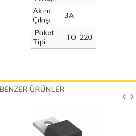
Akım
3A
Çıkışı
Paket
TO-220
Tipi
BENZER ÜRÜNLER