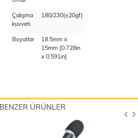
Çalışma
180/230(±20gf)
kuvveti
Boyutlar
18.5mm x
15mm [0.728in
x 0.591in]
BENZER ÜRÜNLER