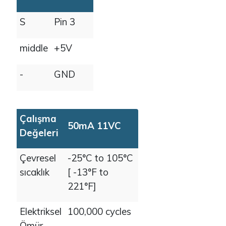
S
Pin 3
middle
+5V
-
GND
Çalışma
50mA 11VC
Değeleri
Çevresel
-25°C to 105°C
sıcaklık
[ -13°F to
221°F]
Elektriksel
100,000 cycles
Ömür