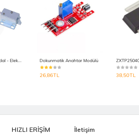
S
elenoid Kilit Mandal - Elektrik Kontrollü Mini K..
Dokunmatik Anahtar Modülü
26,86TL
38,50TL
HIZLI ERİŞİM
İletişim