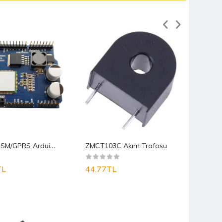
SIM800C GSM/GPRS Arduino Uno Shield
ZMCT103C Akım Trafosu
TL
44,77TL
29,