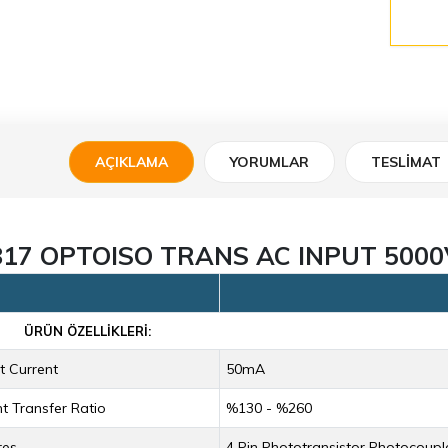
AÇIKLAMA
YORUMLAR
TESLIMAT
817 OPTOISO TRANS AC INPUT 5000
ÜRÜN ÖZELLIKLERI:
t Current
50mA
t Transfer Ratio
%130 - %260
res
4 Pin Phototransistor Photocoupl