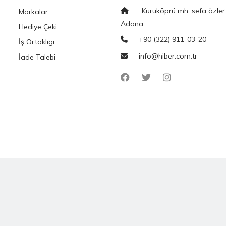
Kuruköprü mh. sefa özler
Markalar
Adana
Hediye Çeki
+90 (322) 911-03-20
İş Ortaklıgı
info@hiber.com.tr
İade Talebi