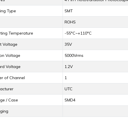
eComputer J202 -
Arduino Due R3 3.3V
ing Type
SMT
VIDIA Jetson
(Orijinal)
ano/Xavier NX/TX2..
ROHS
3.530,67TL
4.002,59TL
ting Temperature
-55°C~+110°C
Arduino Mega 2560
t Voltage
35V
TM32F411E-DISCO
Rev3 (Orijinal)
iscovery Kit ARM® M4
CU 32-Bi..
ion Voltage
5000Vrms
3.628,99TL
rd Voltage
1.2V
.498,18TL
Arduino Uno R3
r of Channel
1
(Orijinal)
SP32-S2 Series
ransceiver; 802.11
acturer
UTC
/g/n Evaluati..
1.884,20TL
ge / Case
SMD4
45,01TL
STM32F103C6T6
ging
Geliştirme Kartı
rduino Portenta X8