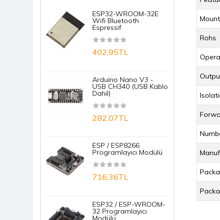
ESP32-WROOM-32E
R
Mount
Wifi Bluetooth
N
Espressif
N
Rohs
402,95TL
1
Opera
Outpu
Arduino Nano V3 -
S
USB CH340 (USB Kablo
D
Dahil)
M
Isolat
Forwa
282,07TL
1
Numbe
ESP / ESP8266
E
Programlayıcı Modülü
T
Manuf
B
Packa
716,36TL
7
Packa
ESP32 / ESP-WROOM-
32 Programlayıcı
A
Modülü