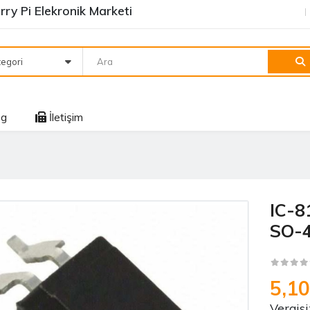
ry Pi Elekronik Marketi
egori
og
İletişim
IC-8
SO-
5,1
Vergisi