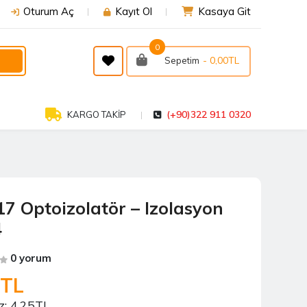
Oturum Aç
Kayıt Ol
Kasaya Git
0
- 0,00TL
Sepetim
(+90)322 911 0320
KARGO TAKİP
17 Optoizolatör – Izolasyon
4
0 yorum
0TL
z:
4,25TL