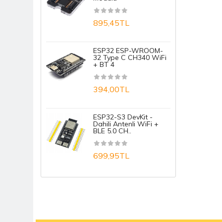
1
895,45TL
A
ESP32 ESP-WROOM-
32 Type C CH340 WiFi
+ BT 4
1
394,00TL
A
ESP32-S3 DevKit -
1
Dahili Antenli WiFi +
BLE 5.0 CH..
699,95TL