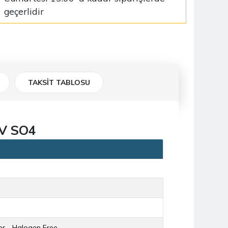
geçerlidir
TAKSİT TABLOSU
V SO4
er - Halogen Free