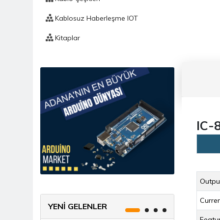
Kablosuz Haberleşme IOT
Kitaplar
Komponent
Mekanik
Ölçü Ve Test Aleti
Prototipleme / Lehimleme
IC-
Sensörler
Tekerlek
Outpu
Curren
YENİ GELENLER
Featu