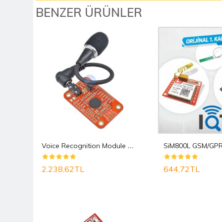
BENZER ÜRÜNLER
Y
uvarlak Kırmızı Ledli Rocker Anahtar
V
oice Recognition Module V3 ( Arduino Ses Tanıma ..
2.238,62TL
644,72TL