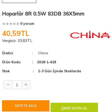
Hoparlör 8R 0.5W 83DB 36X5mm
0 yorum
40,59TL
Vergisiz:
33,83TL
Üretici
: China
Ürün Kodu
: 2018-1-418
Stok
: 2-3 Gün İçinde Stoklarda