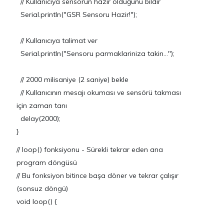
// Kullanıcıya sensörün hazır olduğunu bildir
Serial.println("GSR Sensoru Hazir!");
// Kullanıcıya talimat ver
Serial.println("Sensoru parmaklariniza takin...");
// 2000 milisaniye (2 saniye) bekle
// Kullanıcının mesajı okuması ve sensörü takması
için zaman tanı
delay(2000);
}
// loop() fonksiyonu - Sürekli tekrar eden ana
program döngüsü
// Bu fonksiyon bitince başa döner ve tekrar çalışır
(sonsuz döngü)
void loop() {