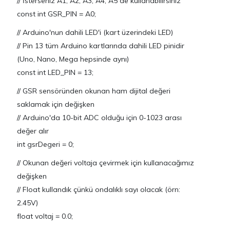
// İsterseniz A1, A2, A3, A4, A5 de kullanabilirsiniz
const int GSR_PIN = A0;
// Arduino'nun dahili LED'i (kart üzerindeki LED)
// Pin 13 tüm Arduino kartlarında dahili LED pinidir
(Uno, Nano, Mega hepsinde aynı)
const int LED_PIN = 13;
// GSR sensöründen okunan ham dijital değeri
saklamak için değişken
// Arduino'da 10-bit ADC olduğu için 0-1023 arası
değer alır
int gsrDegeri = 0;
// Okunan değeri voltaja çevirmek için kullanacağımız
değişken
// Float kullandık çünkü ondalıklı sayı olacak (örn:
2.45V)
float voltaj = 0.0;