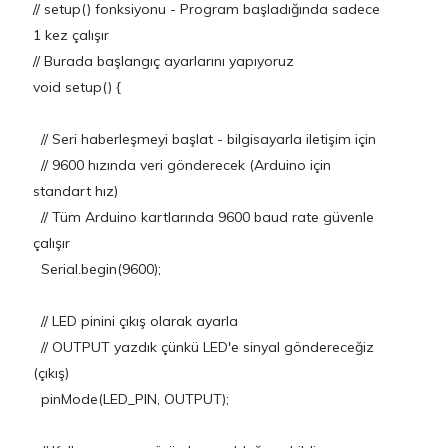
// setup() fonksiyonu - Program başladığında sadece
1 kez çalışır
// Burada başlangıç ayarlarını yapıyoruz
void setup() {
// Seri haberleşmeyi başlat - bilgisayarla iletişim için
// 9600 hızında veri gönderecek (Arduino için
standart hız)
// Tüm Arduino kartlarında 9600 baud rate güvenle
çalışır
Serial.begin(9600);
// LED pinini çıkış olarak ayarla
// OUTPUT yazdık çünkü LED'e sinyal göndereceğiz
(çıkış)
pinMode(LED_PIN, OUTPUT);