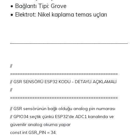
• Bağlantı Tipi: Grove
• Elektrot: Nikel kaplama temas uçları
_______________________________________________________
//
============================================
// GSR SENSÖRÜ ESP32 KODU - DETAYLI AÇIKLAMALI
//
============================================
// GSR sensörünün bağlı olduğu analog pin numarası
// GPIO34 seçtik çünkü ESP32'de ADC1 kanalında ve
güvenilir analog okuma yapar
const int GSR_PIN = 34;