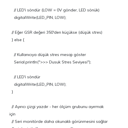
// LED'i söndür (LOW = 0V gönder, LED sönük)
digitalWrite(LED_PIN, LOW);
// Eğer GSR değeri 350'den küçükse (düşük stres)
} else {
// Kullanıcıya düşük stres mesajı göster
Serial.println(">>> Dusuk Stres Seviyesi");
// LED'i söndür
digitalWrite(LED_PIN, LOW);
}
// Ayırıcı çizgi yazdır - her ölçüm grubunu ayırmak
için
// Seri monitörde daha okunaklı görünmesini sağlar