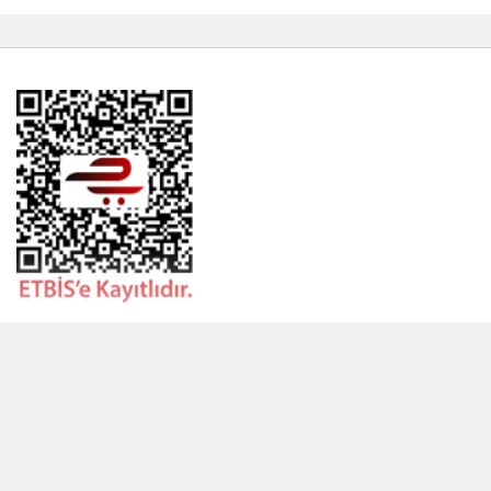
BİLGİLENDRME
DAHA FAZLA GÖSTER
Hakkımızda
Garanti ve İade Politikası
Gizlilik Politikası