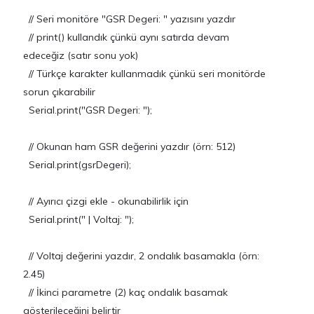
// Seri monitöre "GSR Degeri: " yazısını yazdır
// print() kullandık çünkü aynı satırda devam
edeceğiz (satır sonu yok)
// Türkçe karakter kullanmadık çünkü seri monitörde
sorun çıkarabilir
Serial.print("GSR Degeri: ");
// Okunan ham GSR değerini yazdır (örn: 512)
Serial.print(gsrDegeri);
// Ayırıcı çizgi ekle - okunabilirlik için
Serial.print(" | Voltaj: ");
// Voltaj değerini yazdır, 2 ondalık basamakla (örn:
2.45)
// İkinci parametre (2) kaç ondalık basamak
gösterileceğini belirtir