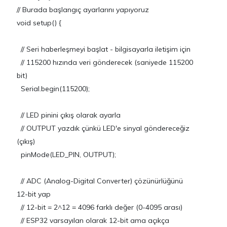
// Burada başlangıç ayarlarını yapıyoruz
void setup() {
// Seri haberleşmeyi başlat - bilgisayarla iletişim için
// 115200 hızında veri gönderecek (saniyede 115200
bit)
Serial.begin(115200);
// LED pinini çıkış olarak ayarla
// OUTPUT yazdık çünkü LED'e sinyal göndereceğiz
(çıkış)
pinMode(LED_PIN, OUTPUT);
// ADC (Analog-Digital Converter) çözünürlüğünü
12-bit yap
// 12-bit = 2^12 = 4096 farklı değer (0-4095 arası)
// ESP32 varsayılan olarak 12-bit ama açıkça