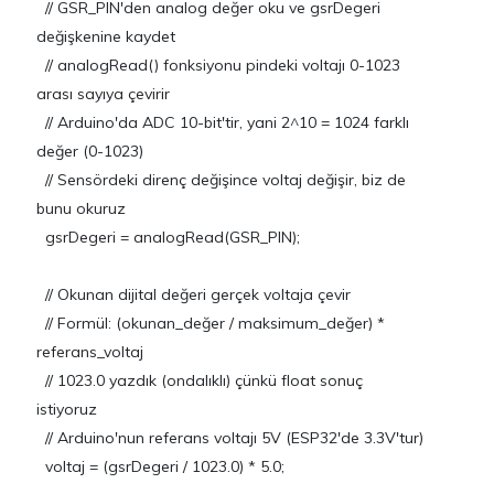
// GSR_PIN'den analog değer oku ve gsrDegeri
değişkenine kaydet
// analogRead() fonksiyonu pindeki voltajı 0-1023
arası sayıya çevirir
// Arduino'da ADC 10-bit'tir, yani 2^10 = 1024 farklı
değer (0-1023)
// Sensördeki direnç değişince voltaj değişir, biz de
bunu okuruz
gsrDegeri = analogRead(GSR_PIN);
// Okunan dijital değeri gerçek voltaja çevir
// Formül: (okunan_değer / maksimum_değer) *
referans_voltaj
// 1023.0 yazdık (ondalıklı) çünkü float sonuç
istiyoruz
// Arduino'nun referans voltajı 5V (ESP32'de 3.3V'tur)
voltaj = (gsrDegeri / 1023.0) * 5.0;