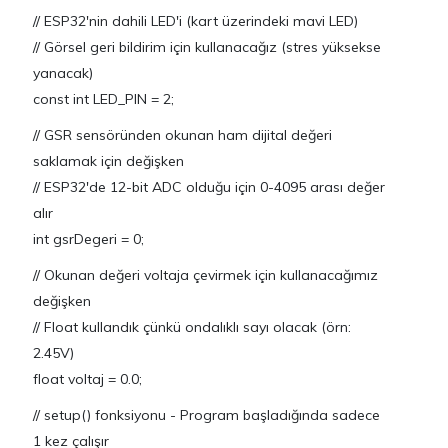
// ESP32'nin dahili LED'i (kart üzerindeki mavi LED)
// Görsel geri bildirim için kullanacağız (stres yüksekse
yanacak)
const int LED_PIN = 2;
// GSR sensöründen okunan ham dijital değeri
saklamak için değişken
// ESP32'de 12-bit ADC olduğu için 0-4095 arası değer
alır
int gsrDegeri = 0;
// Okunan değeri voltaja çevirmek için kullanacağımız
değişken
// Float kullandık çünkü ondalıklı sayı olacak (örn:
2.45V)
float voltaj = 0.0;
// setup() fonksiyonu - Program başladığında sadece
1 kez çalışır