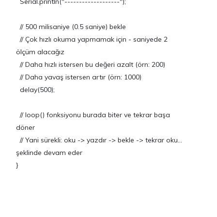
Serial.println("-------------------");
// 500 milisaniye (0.5 saniye) bekle
// Çok hızlı okuma yapmamak için - saniyede 2
ölçüm alacağız
// Daha hızlı istersen bu değeri azalt (örn: 200)
// Daha yavaş istersen artır (örn: 1000)
delay(500);
// loop() fonksiyonu burada biter ve tekrar başa
döner
// Yani sürekli: oku -> yazdır -> bekle -> tekrar oku...
şeklinde devam eder
}