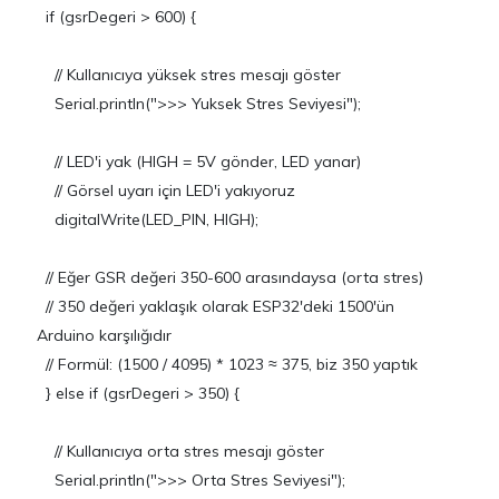
if (gsrDegeri > 600) {
// Kullanıcıya yüksek stres mesajı göster
Serial.println(">>> Yuksek Stres Seviyesi");
// LED'i yak (HIGH = 5V gönder, LED yanar)
// Görsel uyarı için LED'i yakıyoruz
digitalWrite(LED_PIN, HIGH);
// Eğer GSR değeri 350-600 arasındaysa (orta stres)
// 350 değeri yaklaşık olarak ESP32'deki 1500'ün
Arduino karşılığıdır
// Formül: (1500 / 4095) * 1023 ≈ 375, biz 350 yaptık
} else if (gsrDegeri > 350) {
// Kullanıcıya orta stres mesajı göster
Serial.println(">>> Orta Stres Seviyesi");