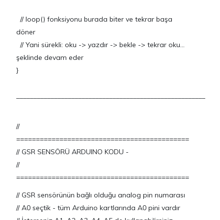
// loop() fonksiyonu burada biter ve tekrar başa
döner
// Yani sürekli: oku -> yazdır -> bekle -> tekrar oku...
şeklinde devam eder
}
_______________________________________________________
//
============================================
// GSR SENSÖRÜ ARDUINO KODU -
//
============================================
// GSR sensörünün bağlı olduğu analog pin numarası
// A0 seçtik - tüm Arduino kartlarında A0 pini vardır