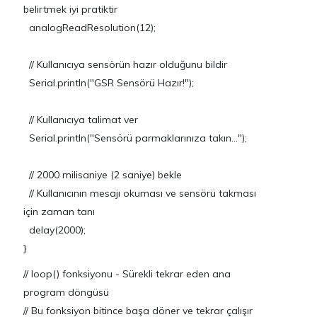
belirtmek iyi pratiktir
analogReadResolution(12);
// Kullanıcıya sensörün hazır olduğunu bildir
Serial.println("GSR Sensörü Hazır!");
// Kullanıcıya talimat ver
Serial.println("Sensörü parmaklarınıza takın...");
// 2000 milisaniye (2 saniye) bekle
// Kullanıcının mesajı okuması ve sensörü takması
için zaman tanı
delay(2000);
}
// loop() fonksiyonu - Sürekli tekrar eden ana
program döngüsü
// Bu fonksiyon bitince başa döner ve tekrar çalışır