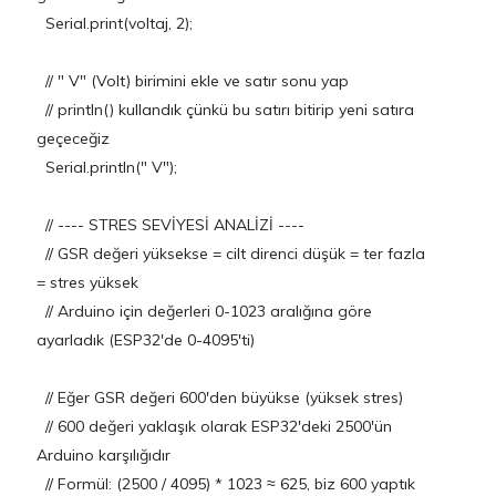
Serial.print(voltaj, 2);
// " V" (Volt) birimini ekle ve satır sonu yap
// println() kullandık çünkü bu satırı bitirip yeni satıra
geçeceğiz
Serial.println(" V");
// ---- STRES SEVİYESİ ANALİZİ ----
// GSR değeri yüksekse = cilt direnci düşük = ter fazla
= stres yüksek
// Arduino için değerleri 0-1023 aralığına göre
ayarladık (ESP32'de 0-4095'ti)
// Eğer GSR değeri 600'den büyükse (yüksek stres)
// 600 değeri yaklaşık olarak ESP32'deki 2500'ün
Arduino karşılığıdır
// Formül: (2500 / 4095) * 1023 ≈ 625, biz 600 yaptık