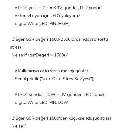
// LED'i yak (HIGH = 3.3V gönder, LED yanar)
// Görsel uyarı için LED'i yakıyoruz
digitalWrite(LED_PIN, HIGH);
// Eğer GSR değeri 1500-2500 arasındaysa (orta
stres)
} else if (gsrDegeri > 1500) {
// Kullanıcıya orta stres mesajı göster
Serial.println(">>> Orta Stres Seviyesi");
// LED'i söndür (LOW = 0V gönder, LED sönük)
digitalWrite(LED_PIN, LOW);
// Eğer GSR değeri 1500'den küçükse (düşük stres)
} else {