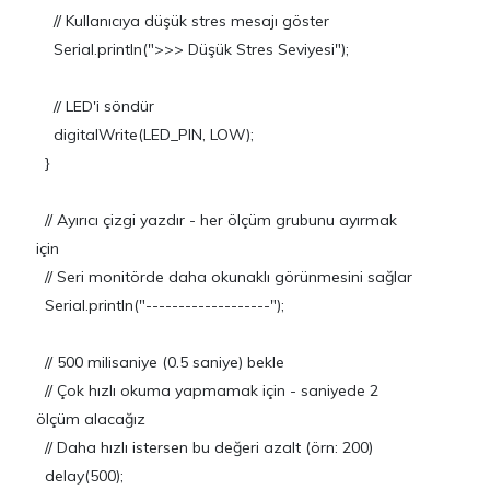
// Kullanıcıya düşük stres mesajı göster
Serial.println(">>> Düşük Stres Seviyesi");
// LED'i söndür
digitalWrite(LED_PIN, LOW);
}
// Ayırıcı çizgi yazdır - her ölçüm grubunu ayırmak
için
// Seri monitörde daha okunaklı görünmesini sağlar
Serial.println("-------------------");
// 500 milisaniye (0.5 saniye) bekle
// Çok hızlı okuma yapmamak için - saniyede 2
ölçüm alacağız
// Daha hızlı istersen bu değeri azalt (örn: 200)
delay(500);