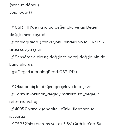
(sonsuz döngü)
void loop() {
// GSR_PIN'den analog değer oku ve gsrDegeri
değişkenine kaydet
// analogRead() fonksiyonu pindeki voltajı 0-4095
arası sayıya çevirir
// Sensördeki direnç değişince voltaj değişir, biz de
bunu okuruz
gsrDegeri = analogRead(GSR_PIN);
// Okunan dijital değeri gerçek voltaja çevir
// Formül: (okunan_değer / maksimum_değer) *
referans_voltaj
// 4095.0 yazdık (ondalıklı) çünkü float sonuç
istiyoruz
// ESP32'nin referans voltajı 3.3V (Arduino'da 5V