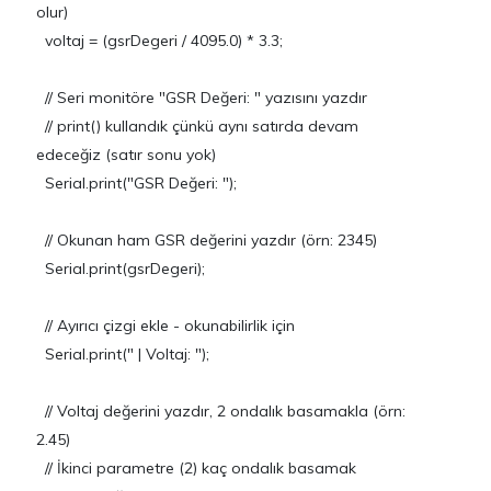
olur)
voltaj = (gsrDegeri / 4095.0) * 3.3;
// Seri monitöre "GSR Değeri: " yazısını yazdır
// print() kullandık çünkü aynı satırda devam
edeceğiz (satır sonu yok)
Serial.print("GSR Değeri: ");
// Okunan ham GSR değerini yazdır (örn: 2345)
Serial.print(gsrDegeri);
// Ayırıcı çizgi ekle - okunabilirlik için
Serial.print(" | Voltaj: ");
// Voltaj değerini yazdır, 2 ondalık basamakla (örn:
2.45)
// İkinci parametre (2) kaç ondalık basamak