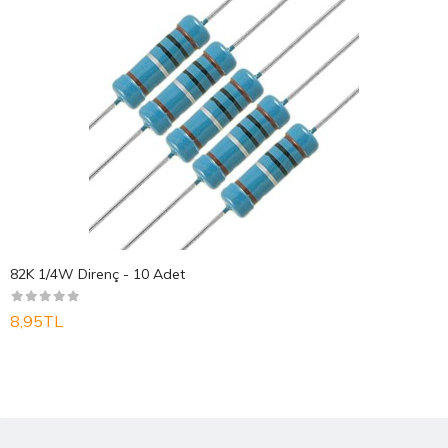
82K 1/4W Direnç - 10 Adet
8,95TL