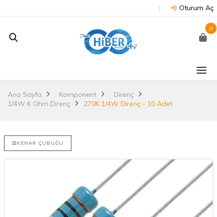
Oturum Aç
0
J202 -
Arduino Due R3 3.3V
NUC
on
(Orijinal)
 NX/TX2..
Ana Sayfa
Komponent
Direnç
2.
1/4W K Ohm Direnç
3.530,67TL
270K 1/4W Direnç - 10 Adet
TL
NU
Arduino Mega 2560
E-DISCO
Rev3 (Orijinal)
KENAR ÇUBUĞU
it ARM® M4
2.
3.628,99TL
L
NUC
Arduino Uno R3
(Orijinal)
2.
ries
 802.11
i..