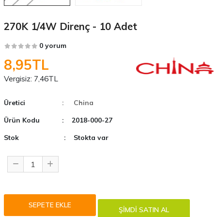
270K 1/4W Direnç - 10 Adet
0 yorum
8,95TL
Vergisiz:
7,46TL
Üretici
: China
Ürün Kodu
: 2018-000-27
Stok
: Stokta var