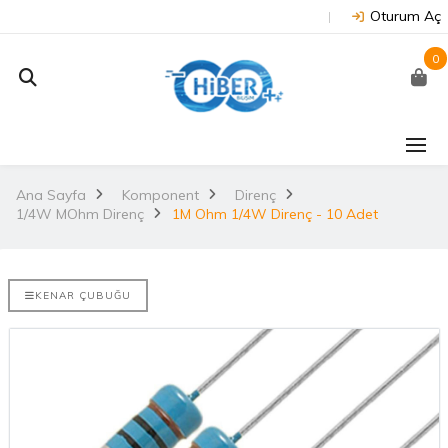
Oturum Aç
0
J202 -
Arduino Due R3 3.3V
NUC
on
(Orijinal)
 NX/TX2..
Ana Sayfa
Komponent
Direnç
2.
1/4W MOhm Direnç
3.530,67TL
1M Ohm 1/4W Direnç - 10 Adet
TL
NU
Arduino Mega 2560
E-DISCO
Rev3 (Orijinal)
KENAR ÇUBUĞU
it ARM® M4
2.
3.628,99TL
L
NUC
Arduino Uno R3
(Orijinal)
2.
ries
 802.11
i..