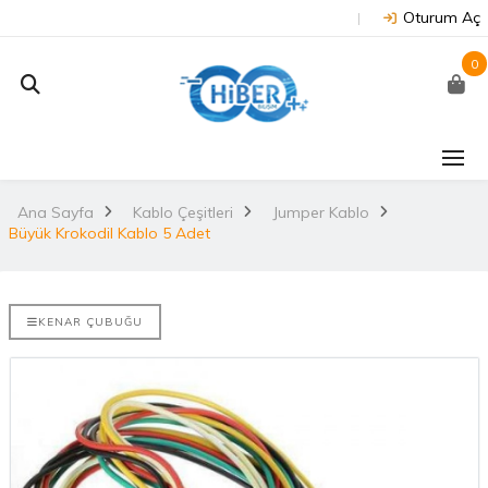
Oturum Aç
0
J202 -
Arduino Due R3 3.3V
NUC
on
(Orijinal)
 NX/TX2..
Ana Sayfa
Kablo Çeşitleri
Jumper Kablo
2.
Büyük Krokodil Kablo 5 Adet
3.530,67TL
TL
NU
Arduino Mega 2560
E-DISCO
Rev3 (Orijinal)
KENAR ÇUBUĞU
it ARM® M4
2.
3.628,99TL
L
NUC
Arduino Uno R3
(Orijinal)
2.
ries
 802.11
i..