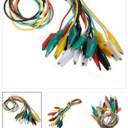
1.884,20TL
NUC
STM32F103C6T6
2.
Geliştirme Kartı
tenta X8
161,18TL
NU
TL
3.
NUCLEO-F756ZG
a Vision
2.327,45TL
X-
TL
2.
NUCLEO-L4R5ZI
 IoT Kit
2.105,02TL
TL