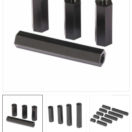
1.884,20TL
NUC
STM32F103C6T6
2.
Geliştirme Kartı
tenta X8
161,18TL
NU
TL
3.
NUCLEO-F756ZG
a Vision
2.327,45TL
X-
TL
2.
NUCLEO-L4R5ZI
 IoT Kit
2.105,02TL
TL