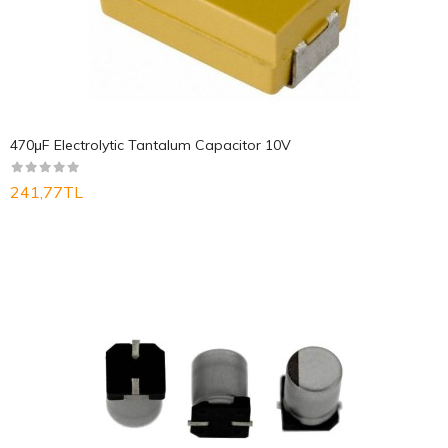
470μF Electrolytic Tantalum Capacitor 10V
241,77TL