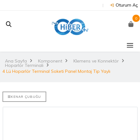
Oturum Aç
0
J202 -
Arduino Due R3 3.3V
NUC
on
(Orijinal)
 NX/TX2..
Ana Sayfa
Komponent
Klemens ve Konnektör
2.
Hoparlör Terminali
3.530,67TL
TL
4 Lü Hoparlör Terminal Soketi Panel Montaj Tip Yaylı
NU
Arduino Mega 2560
E-DISCO
Rev3 (Orijinal)
it ARM® M4
2.
KENAR ÇUBUĞU
3.628,99TL
L
NUC
Arduino Uno R3
(Orijinal)
2.
ries
 802.11
i..