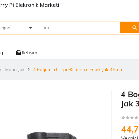
ry Pi Elekronik Marketi
egori
og
İletişim
o - Mono Jak
4 Boğumlu L Tipi 90 derece Erkek Jak 3.5mm
4 Bo
Jak 
44,
Vergisi