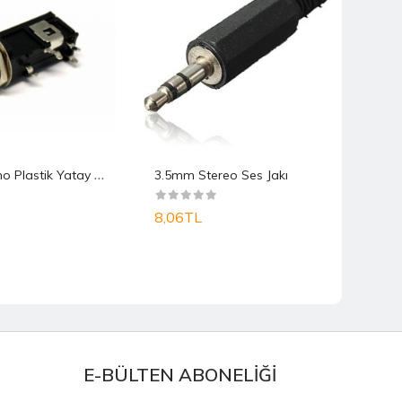
6
.3 MM Mono Plastik Yatay Somunlu Şase Jack
3.5mm Stereo Ses Jakı
8,06TL
16,
E-BÜLTEN ABONELİĞİ