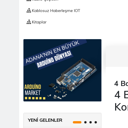
Kablosuz Haberleşme IOT
Kitaplar
Komponent
Bnc Konnektör
Aliminyum Sogutucular
Anahtar, Buton, Switch
Bobin
4 B
Buzzer / Hoparlör
4 
Direnç
Ko
Diyak
YENİ GELENLER
Diyot