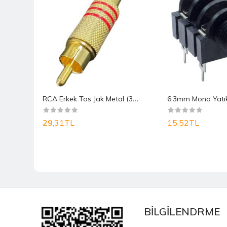
R
CA Erkek Tos Jak Metal (3 Çizgili Kırmızı)
Gold
29,31TL
15,52TL
BİLGİLENDRME