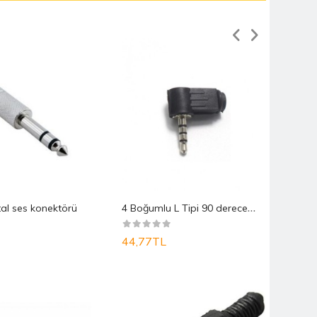
4
Boğumlu L Tipi 90 derece Erkek Jak 3.5mm
l ses konektörü
44,77TL
24,