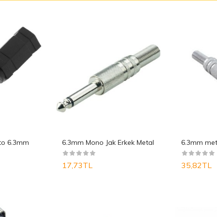
to 6.3mm
6.3mm Mono Jak Erkek Metal
6.3mm meta
17,73TL
35,82TL