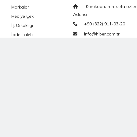
Kuruköprü mh. sefa özler
Markalar
Adana
Hediye Çeki
+90 (322) 911-03-20
İş Ortaklıgı
info@hiber.com.tr
İade Talebi