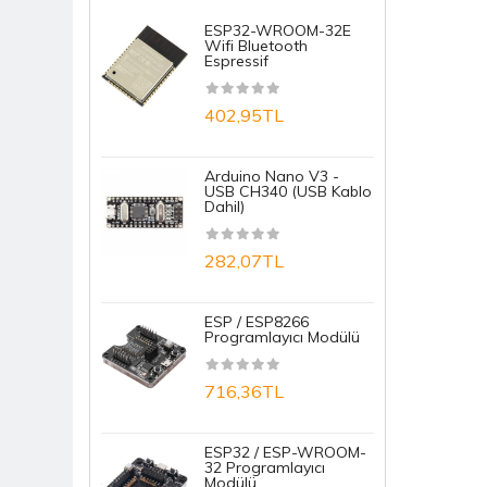
ESP32-WROOM-32E
R
Entegre
Wifi Bluetooth
N
Espressif
N
Entegre Soketleri
402,95TL
1
Fan
IR / Kızıl Ötesi
Arduino Nano V3 -
S
USB CH340 (USB Kablo
D
Jak Ve Fiş
Dahil)
M
Keypad (Tuş Takımı)
282,07TL
1
Klemens Ve Konnektör
ESP / ESP8266
E
Kondansatör
Programlayıcı Modülü
T
B
Kristal Osilatör
716,36TL
7
Led - PowerLED - Display
ESP32 / ESP-WROOM-
Microfon
32 Programlayıcı
A
Modülü