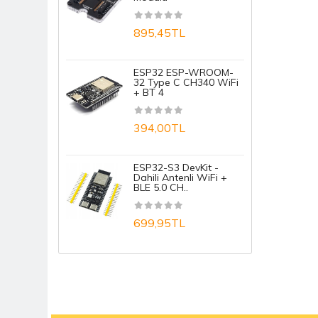
Mikrodenetleyici
1
895,45TL
Mosfet
A
NFC / RFid / Tag Kartlar
ESP32 ESP-WROOM-
32 Type C CH340 WiFi
+ BT 4
1
Optokuplör
394,00TL
Potansiyometre Ve Trimpot
A
PTC / Seramik Isıtıcılar
ESP32-S3 DevKit -
1
Dahili Antenli WiFi +
Role
BLE 5.0 CH..
Sigorta
699,95TL
Transistör
Triac
Tristör