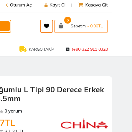
Oturum Aç
Kayıt Ol
Kasaya Git
0
- 0,00TL
Sepetim
(+90)322 911 0320
KARGO TAKİP
ğumlu L Tipi 90 Derece Erkek
3.5mm
0 yorum
77TL
z:
37,31TL