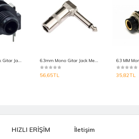
6
.3mm Mono Yatık Gitar Jack Şase
6
.3mm Mono Gitar Jack Metal L Tip
56,65TL
35,82TL
HIZLI ERİŞİM
İletişim