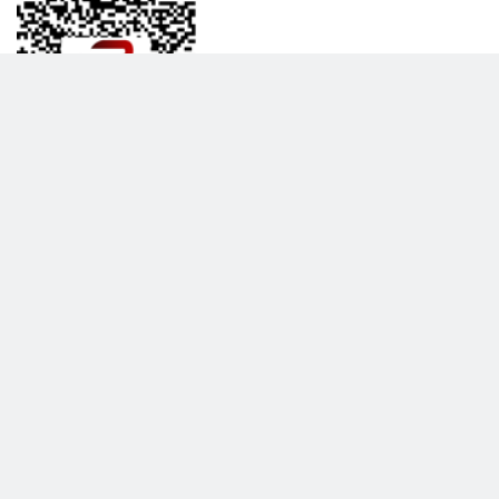
BİLGİLENDRME
DAHA FAZLA GÖSTER
Hakkımızda
Garanti ve İade Politikası
Gizlilik Politikası
Teslimat Politikası
Satış Sözleşmesi
Hiber Bilişim © 2017 - 2026 Tüm Hakları Saklıdır.
KVKK Satış Sözleşmesi
Çevrimiçi Hizmetler Şartları ve Koşulları