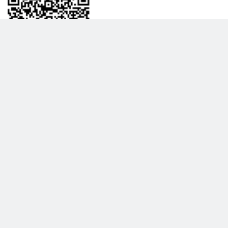
BİLGİLENDRME
DAHA FAZLA GÖSTER
Hakkımızda
Garanti ve İade Politikası
Gizlilik Politikası
Teslimat Politikası
Satış Sözleşmesi
Hiber Bilişim © 2017 - 2026 Tüm Hakları Saklıdır.
KVKK Satış Sözleşmesi