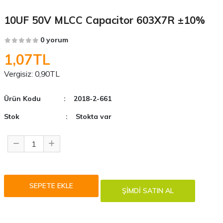
10UF 50V MLCC Capacitor 603X7R ±10%
0 yorum
1,07TL
Vergisiz:
0,90TL
Ürün Kodu
: 2018-2-661
Stok
: Stokta var