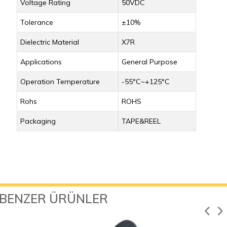
Voltage Rating
50VDC
Tolerance
±10%
Dielectric Material
X7R
Applications
General Purpose
Operation Temperature
-55°C~+125°C
Rohs
ROHS
Packaging
TAPE&REEL
BENZER ÜRÜNLER