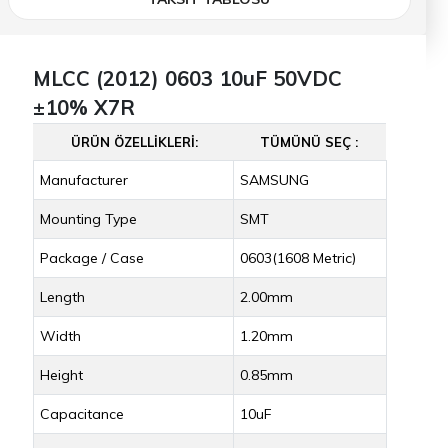
MLCC (2012) 0603 10uF 50VDC
±10% X7R
ÜRÜN ÖZELLIKLERI:
TÜMÜNÜ SEÇ :
Manufacturer
SAMSUNG
Mounting Type
SMT
Package / Case
0603(1608 Metric)
Length
2.00mm
Width
1.20mm
Height
0.85mm
Capacitance
10uF