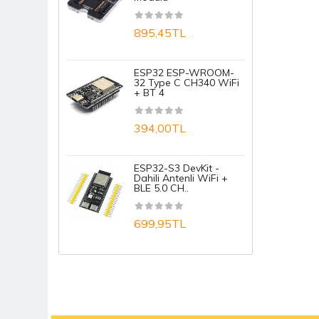
1
895,45TL
A
ESP32 ESP-WROOM-
32 Type C CH340 WiFi
+ BT 4
1
394,00TL
A
ESP32-S3 DevKit -
1
Dahili Antenli WiFi +
BLE 5.0 CH..
699,95TL