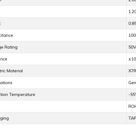
eComputer J202 -
Arduino Due R3 3.3V
1.
VIDIA Jetson
(Orijinal)
ano/Xavier NX/TX2..
t
0.
3.530,67TL
4.002,59TL
itance
100
Arduino Mega 2560
ge Rating
50
TM32F411E-DISCO
Rev3 (Orijinal)
iscovery Kit ARM® M4
CU 32-Bi..
ance
±1
3.628,99TL
tric Material
X7
.498,18TL
Arduino Uno R3
ations
Gen
(Orijinal)
SP32-S2 Series
ransceiver; 802.11
tion Temperature
-55
/g/n Evaluati..
1.884,20TL
RO
45,01TL
STM32F103C6T6
ging
TA
Geliştirme Kartı
rduino Portenta X8