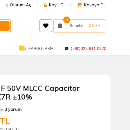
Oturum Aç
Kayıt Ol
Kasaya Git
0
- 0,00TL
Sepetim
(+90)322 911 0320
KARGO TAKİP
F 50V MLCC Capacitor
X7R ±10%
0 yorum
7TL
z:
0,90TL