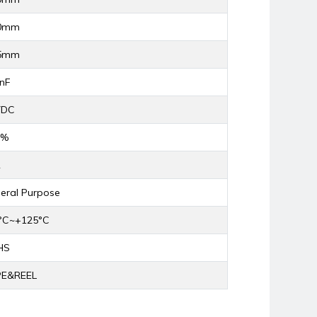
NUCLEO-H745ZI-Q
20mm
2.790,04TL
85mm
nF
NUCLEO-H7A3ZI-Q
VDC
2.939,94TL
0%
R
NUCLEO-U575ZI-Q
eral Purpose
2.449,14TL
°C~+125°C
NUCLEO-H743ZI2
HS
PE&REEL
2.806,96TL