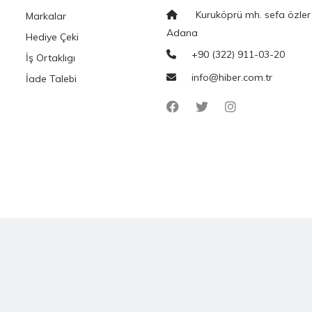
Kuruköprü mh. sefa özler
Markalar
Adana
Hediye Çeki
+90 (322) 911-03-20
İş Ortaklıgı
info@hiber.com.tr
İade Talebi