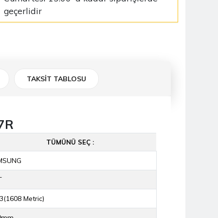
geçerlidir
TAKSİT TABLOSU
7R
TÜMÜNÜ SEÇ :
MSUNG
T
3(1608 Metric)
00mm