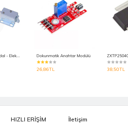
S
elenoid Kilit Mandal - Elektrik Kontrollü Mini K..
Dokunmatik Anahtar Modülü
26,86TL
38,50TL
HIZLI ERİŞİM
İletişim