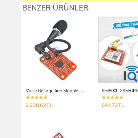
BENZER ÜRÜNLER
Y
uvarlak Kırmızı Ledli Rocker Anahtar
V
oice Recognition Module V3 ( Arduino Ses Tanıma ..
2.238,62TL
644,72TL