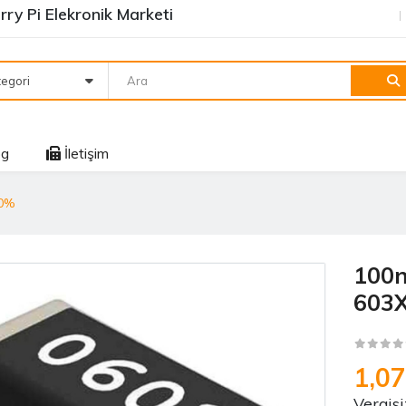
ry Pi Elekronik Marketi
egori
og
İletişim
10%
100n
603
1,0
Vergisi