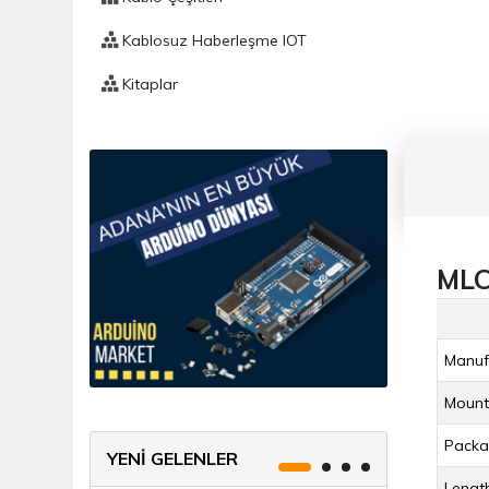
Kablosuz Haberleşme IOT
Kitaplar
Komponent
Mekanik
Ölçü Ve Test Aleti
Prototipleme / Lehimleme
MLC
Sensörler
Tekerlek
Manuf
Mount
Packa
YENİ GELENLER
Lengt