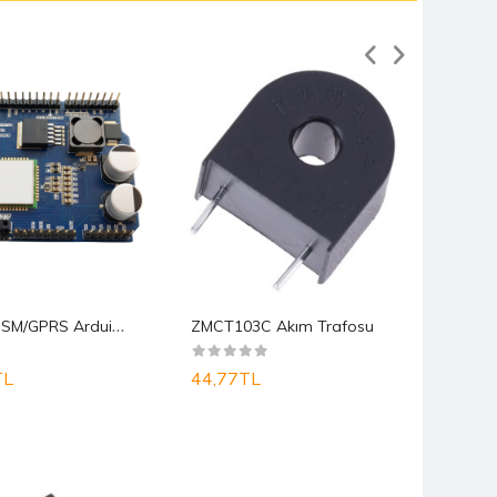
SIM800C GSM/GPRS Arduino Uno Shield
ZMCT103C Akım Trafosu
TL
44,77TL
29,