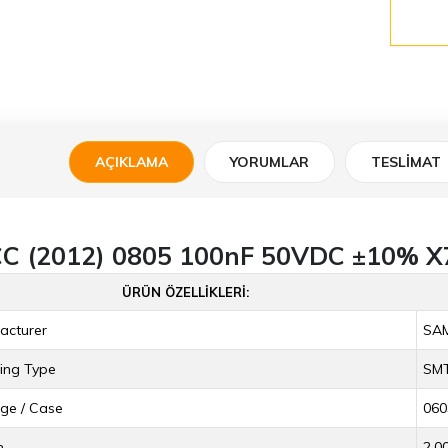
AÇIKLAMA
YORUMLAR
TESLIMAT
C (2012) 0805 100nF 50VDC ±10% X
ÜRÜN ÖZELLIKLERI:
acturer
SA
ing Type
SM
ge / Case
060
h
2.