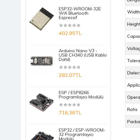
ESP32-WROOM-32E
R
Width
Wifi Bluetooth
N
Espressif
N
Heigh
402,95TL
1
Capac
Volta
Arduino Nano V3 -
S
USB CH340 (USB Kablo
D
Dahil)
M
Toler
Dielec
282,07TL
1
Applic
ESP / ESP8266
E
Programlayıcı Modülü
T
Opera
B
Rohs
716,36TL
7
Packa
ESP32 / ESP-WROOM-
32 Programlayıcı
A
Modülü