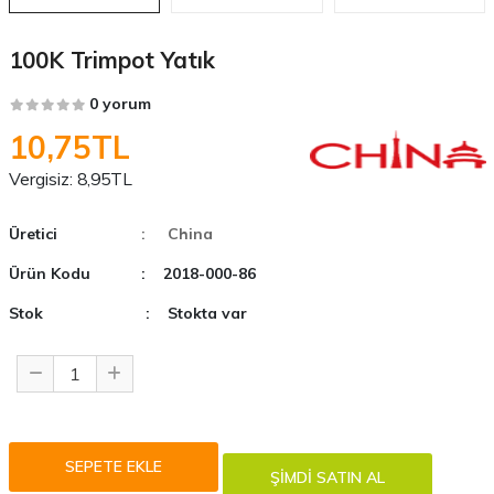
100K Trimpot Yatık
0 yorum
10,75TL
Vergisiz:
8,95TL
Üretici
: China
Ürün Kodu
: 2018-000-86
Stok
: Stokta var