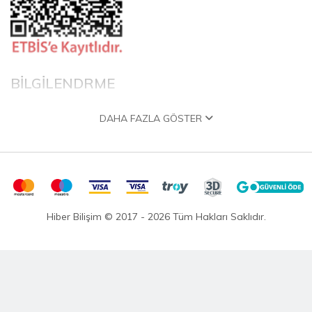
BİLGİLENDRME
DAHA FAZLA GÖSTER
Hakkımızda
Garanti ve İade Politikası
Gizlilik Politikası
Teslimat Politikası
Satış Sözleşmesi
Hiber Bilişim © 2017 - 2026 Tüm Hakları Saklıdır.
KVKK Satış Sözleşmesi
Çevrimiçi Hizmetler Şartları ve Koşulları
Banka Hesap Bilgileri
HIZLI ERİŞİM