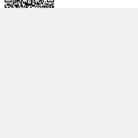
BİLGİLENDRME
DAHA FAZLA GÖSTER
Hakkımızda
Garanti ve İade Politikası
Gizlilik Politikası
Teslimat Politikası
Satış Sözleşmesi
Hiber Bilişim © 2017 - 2026 Tüm Hakları Saklıdır.
KVKK Satış Sözleşmesi