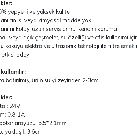
kler:
eComputer J202 -
Arduino Due R3 3.3V
yepyeni ve yüksek kalite
VIDIA Jetson
(Orijinal)
ano/Xavier NX/TX2..
nılan ısı veya kimyasal madde yok
3.530,67TL
nımı kolay, uzun servis ömrü, kendini koruma
4.002,59TL
ı veya açık çeşmeler, su özelliği ve ofis kullanımı içi
kokuyu elektro ve ultrasonik teknoloji ile filtrelemek i
Arduino Mega 2560
TM32F411E-DISCO
Rev3 (Orijinal)
s etkisi ekleyin
iscovery Kit ARM® M4
CU 32-Bi..
3.628,99TL
kullanılır:
.498,18TL
batırılmış, ürün su yüzeyinden 2-3cm.
Arduino Uno R3
(Orijinal)
SP32-S2 Series
ransceiver; 802.11
kler:
/g/n Evaluati..
1.884,20TL
aj: 24V
: 0.8-1A
45,01TL
STM32F103C6T6
tör arayüzü: 5.5*2.1mm
Geliştirme Kartı
 yaklaşık 3.6cm
rduino Portenta X8