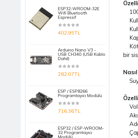
Özelli
ESP32-WROOM-32E
R
Komponent
100% 
Wifi Bluetooth
N
Espressif
N
Kulla
Mekanik
Kulla
402,95TL
1
Ölçü Ve Test Aleti
Kapal
Kötü 
Prototipleme / Lehimleme
Arduino Nano V3 -
S
bir si
USB CH340 (USB Kablo
D
Sensörler
Dahil)
M
Tekerlek
Nasıl 
282,07TL
1
Suya 
ESP / ESP8266
E
Programlayıcı Modülü
T
Özelli
B
Volt
716,36TL
Akım
7
Adap
ESP32 / ESP-WROOM-
Çap:
32 Programlayıcı
A
Modülü