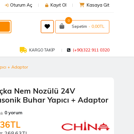
Oturum Aç
Kayıt Ol
Kasaya Git
0
- 0,00TL
Sepetim
(+90)322 911 0320
KARGO TAKİP
pıcı + Adaptor
çka Nem Nozülü 24V
asonik Buhar Yapıcı + Adaptor
0 yorum
,36TL
z:
268,63TL