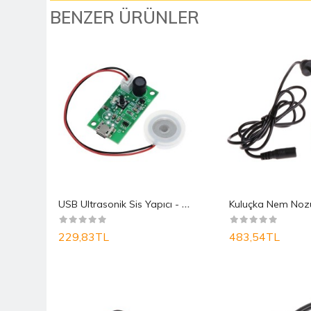
BENZER ÜRÜNLER
U
SB Ultrasonik Sis Yapıcı - 5V Nem Buhar Yapıc�..
229,83TL
483,54TL