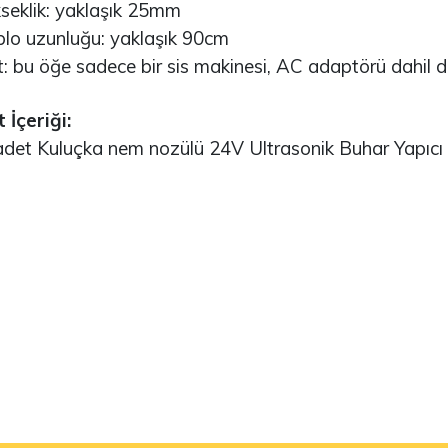
161,18TL
klik: yaklaşık 25mm
8.211,23TL
 uzunluğu: yaklaşık 90cm
NUCLEO-F756ZG
bu öğe sadece bir sis makinesi, AC adaptörü dahil de
rduino Nicla Vision
2.327,45TL
 İçeriği:
0.108,46TL
t Kuluçka nem nozülü 24V Ultrasonik Buhar Yapıcı
NUCLEO-L4R5ZI
rduino Opla IoT Kit
2.105,02TL
2.739,73TL