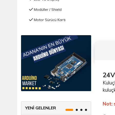
Modüller / Shield
Motor Sürücü Kartı
Nem Nozulü (mist Maker)
Programlayıcı Çeşitleri
Röle/MOSFET Kartları
Voltaj Regülatör Kartı
Güç Kaynağı - Batarya
24V
Hobi Mini Motor
Kuluç
kuluçk
Kablo Çeşitleri
Kablosuz Haberleşme IOT
Not: 
YENİ GELENLER
Kitaplar