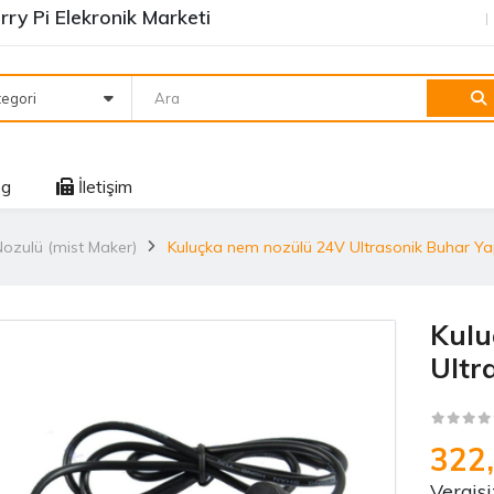
ry Pi Elekronik Marketi
egori
og
İletişim
ozulü (mist Maker)
Kuluçka nem nozülü 24V Ultrasonik Buhar Ya
Kulu
Ultr
322
Vergisi