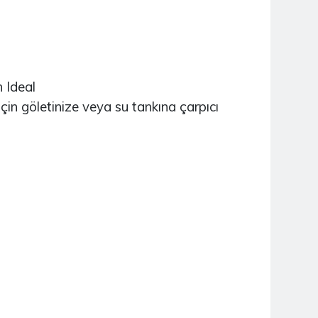
NUCLEO-H745ZI-Q
2.790,04TL
n Ideal
NUCLEO-H7A3ZI-Q
çin göletinize veya su tankına çarpıcı
2.939,94TL
NUCLEO-U575ZI-Q
2.449,14TL
NUCLEO-H743ZI2
2.806,96TL