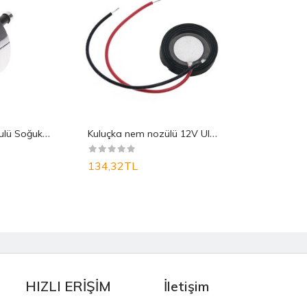
K
uluçka Nem Nozulü Soğuk Buhar (mist Maker)
K
uluçka nem nozülü 12V Ultrasonik Buhar Yapıc�..
134,32TL
HIZLI ERİŞİM
İletişim