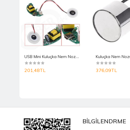
U
SB Mini Kuluçka Nem Nozulü Soğuk Buhar (mist M..
201,48TL
376,09TL
BİLGİLENDRME