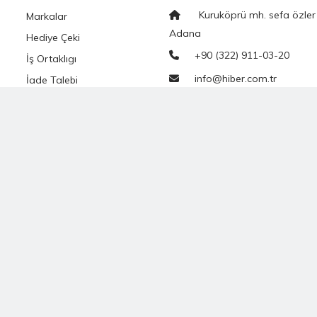
Kuruköprü mh. sefa özler
Markalar
Adana
Hediye Çeki
+90 (322) 911-03-20
İş Ortaklıgı
info@hiber.com.tr
İade Talebi