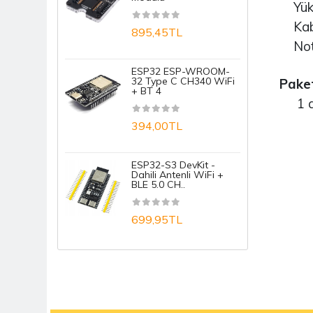
Yükse
1
Kablo
895,45TL
Not: 
A
ESP32 ESP-WROOM-
32 Type C CH340 WiFi
Paket
+ BT 4
1
1 ade
394,00TL
A
ESP32-S3 DevKit -
1
Dahili Antenli WiFi +
BLE 5.0 CH..
699,95TL