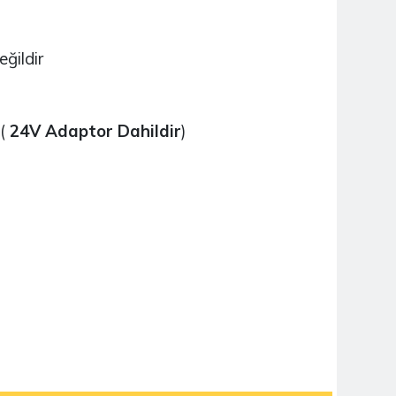
NUCLEO-WB15CC
3.930,40TL
ğildir
X-NUCLEO-GFX01M1
 (
24V Adaptor Dahildir
)
2.564,39TL