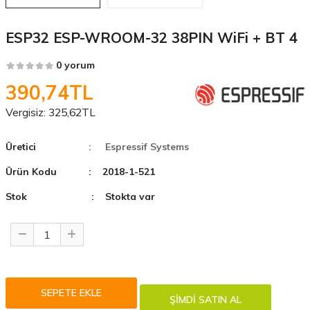
ESP32 ESP-WROOM-32 38PIN WiFi + BT 4
0 yorum
390,74TL
Vergisiz:
325,62TL
Üretici
: Espressif Systems
Ürün Kodu
: 2018-1-521
Stok
: Stokta var