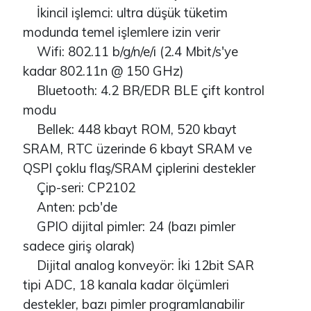
İkincil işlemci: ultra düşük tüketim
modunda temel işlemlere izin verir
Wifi: 802.11 b/g/n/e/i (2.4 Mbit/s'ye
kadar 802.11n @ 150 GHz)
Bluetooth: 4.2 BR/EDR BLE çift kontrol
modu
Bellek: 448 kbayt ROM, 520 kbayt
SRAM, RTC üzerinde 6 kbayt SRAM ve
QSPI çoklu flaş/SRAM çiplerini destekler
Çip-seri: CP2102
Anten: pcb'de
GPIO dijital pimler: 24 (bazı pimler
sadece giriş olarak)
Dijital analog konveyör: İki 12bit SAR
tipi ADC, 18 kanala kadar ölçümleri
destekler, bazı pimler programlanabilir