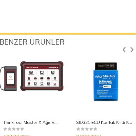
BENZER ÜRÜNLER
T
hinkTool Master X Ağır Vasıta Güncelleme Pake..
S
ID321 ECU Kontak Kilidi Kaldırma Cihazı