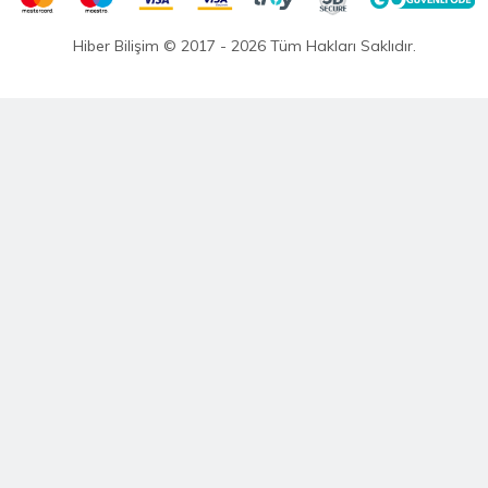
Satış Sözleşmesi
Hiber Bilişim © 2017 - 2026 Tüm Hakları Saklıdır.
KVKK Satış Sözleşmesi
Çevrimiçi Hizmetler Şartları ve Koşulları
Banka Hesap Bilgileri
HIZLI ERİŞİM
Markalar
Hediye Çeki
İş Ortaklıgı
İade Talebi
İletişim
Kuruköprü mh. sefa özler cad. Adana