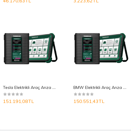
46.170,63TL
3.223,62TL
T
esla Elektrikli Araç Arıza Tespit Cihazı
B
MW Elektrikli Araç Arıza Tespit Cihazı
151.191,08TL
150.551,43TL