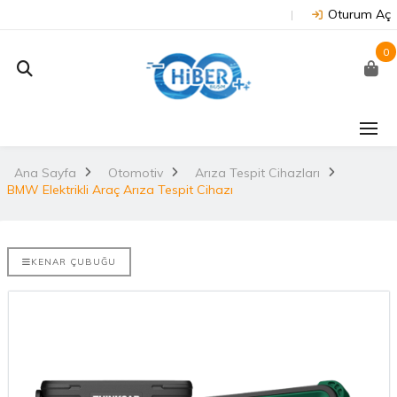
Oturum Aç
0
Arduino Due R3 3.3V
NUCLEO-H745ZI-Q
(Orijinal)
Ana Sayfa
Otomotiv
Arıza Tespit Cihazları
2.790,04TL
BMW Elektrikli Araç Arıza Tespit Cihazı
3.530,67TL
NUCLEO-H7A3ZI-Q
Arduino Mega 2560
Rev3 (Orijinal)
KENAR ÇUBUĞU
2.939,94TL
3.628,99TL
NUCLEO-U575ZI-Q
Arduino Uno R3
(Orijinal)
2.449,14TL