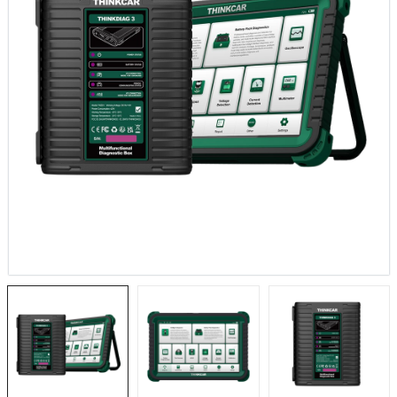
1.884,20TL
NUCLEO-H743ZI2
STM32F103C6T6
2.806,96TL
Geliştirme Kartı
161,18TL
NUCLEO-WB15CC
3.930,40TL
NUCLEO-F756ZG
2.327,45TL
X-NUCLEO-GFX01M1
2.564,39TL
NUCLEO-L4R5ZI
2.105,02TL