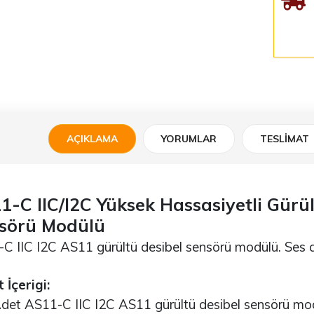
AÇIKLAMA
YORUMLAR
TESLIMAT
1-C IIC/I2C Yüksek Hassasiyetli Gürü
sörü Modülü
C IIC I2C AS11 gürültü desibel sensörü modülü. Ses 
 İçerigi:
t AS11-C IIC I2C AS11 gürültü desibel sensörü mo