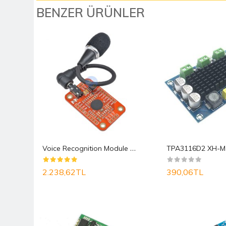
BENZER ÜRÜNLER
M
P3 TF Kart Dekoder 2 W Ses Modülü
V
oice Recognition Module V3 ( Arduino Ses Tanıma ..
2.238,62TL
390,06TL