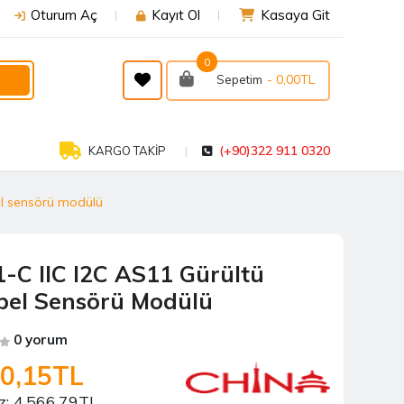
Oturum Aç
Kayıt Ol
Kasaya Git
0
- 0,00TL
Sepetim
(+90)322 911 0320
KARGO TAKİP
el sensörü modülü
-C IIC I2C AS11 Gürültü
bel Sensörü Modülü
0 yorum
80,15TL
z:
4.566,79TL