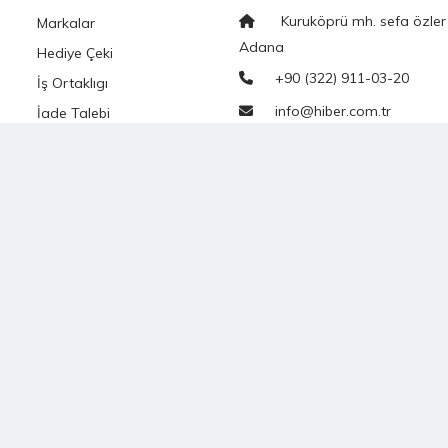
Kuruköprü mh. sefa özler
Markalar
Adana
Hediye Çeki
+90 (322) 911-03-20
İş Ortaklıgı
info@hiber.com.tr
İade Talebi