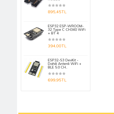
1
895,45TL
A
ESP32 ESP-WROOM-
32 Type C CH340 WiFi
+ BT 4
1
394,00TL
A
ESP32-S3 DevKit -
1
Dahili Antenli WiFi +
BLE 5.0 CH..
699,95TL