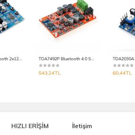
T
PA3116D2 Bluetooth 2x120W Ses Amfi Modülü
T
DA7492P Bluetooth 4.0 Ses Amfi Modülü
TDA2030A
543,24TL
60,44TL
HIZLI ERİŞİM
İletişim