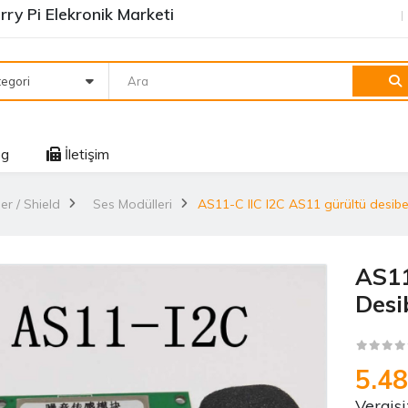
ry Pi Elekronik Marketi
egori
og
İletişim
er / Shield
Ses Modülleri
AS11-C IIC I2C AS11 gürültü desib
AS11
Desi
5.4
Vergisi