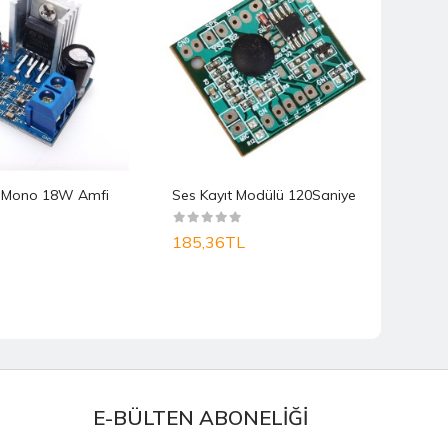
 Mono 18W Amfi
Ses Kayıt Modülü 120Saniye
185,36TL
1.8
E-BÜLTEN ABONELİĞİ