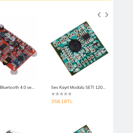
T
DA7492P Bluetooth 4.0 ses alıcısı 50W + 50W
S
es Kayıt Modülü SETI 120Saniye
358,18TL
185