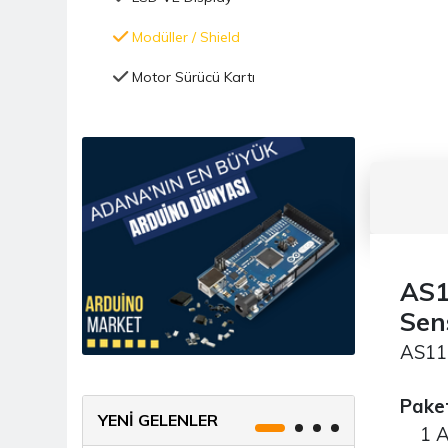
Modüller / Shield
Motor Sürücü Kartı
Nem Nozulü (mist Maker)
Programlayıcı Çeşitleri
Röle/MOSFET Kartları
Voltaj Regülatör Kartı
Güç Kaynağı - Batarya
AS1
Sen
Hobi Mini Motor
AS11-
Kablo Çeşitleri
Kablosuz Haberleşme IOT
Paket
YENİ GELENLER
1 Ade
Kitaplar