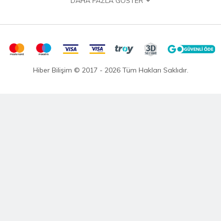
DAHA FAZLA GÖSTER
Hakkımızda
Garanti ve İade Politikası
Gizlilik Politikası
Teslimat Politikası
Satış Sözleşmesi
Hiber Bilişim © 2017 - 2026 Tüm Hakları Saklıdır.
KVKK Satış Sözleşmesi
Çevrimiçi Hizmetler Şartları ve Koşulları
Banka Hesap Bilgileri
HIZLI ERİŞİM
Markalar
Hediye Çeki
İş Ortaklıgı
İade Talebi