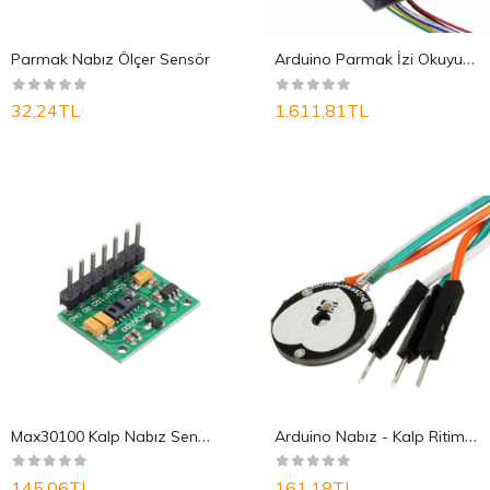
A
rduino Parmak İzi Okuyucu Fingerprint
Parmak Nabız Ölçer Sensör
32,24TL
1.611,81TL
M
ax30100 Kalp Nabız Sensörü
A
rduino Nabız - Kalp Ritim Sensörü - Hearth Pul..
145,06TL
161,18TL