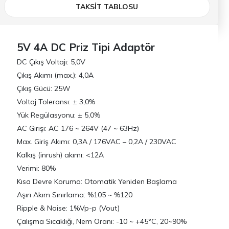
TAKSİT TABLOSU
5V 4A DC Priz Tipi Adaptör
DC Çıkış Voltajı: 5,0V
Çıkış Akımı (max.): 4,0A
Çıkış Gücü: 25W
Voltaj Toleransı: ± 3,0%
Yük Regülasyonu: ± 5,0%
AC Girişi: AC 176 ~ 264V (47 ~ 63Hz)
Max. Giriş Akımı: 0,3A / 176VAC – 0,2A / 230VAC
Kalkış (inrush) akımı: <12A
Verimi: 80%
Kısa Devre Koruma: Otomatik Yeniden Başlama
Aşırı Akım Sınırlama: %105 ~ %120
Ripple & Noise: 1%Vp-p (Vout)
Çalışma Sıcaklığı, Nem Oranı: -10 ~ +45°C, 20~90%