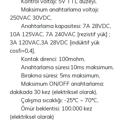
Kontrol voltajı: 5V TTL düzeyi,
Maksimum anahtarlama voltajı:
250VAC 30VDC,
Anahtarlama kapasitesi: 7A 28VDC,
10A 125VAC, 7A 240VAC [rezistif yük] ;
3A 120VAC,3A 28VDC [indüktif yük
cosfi=0,4],
Kontak direnci: 100mohm,
Anahtarlama süresi:10ms maksimum,
Bırakma süresi: 5ms maksimum,
Maksimum ON/OFF anahtarlama:
dakikada 30 kez (elektriksel olarak),
Çalışma sıcaklığı: -25°C ~ 70°C,
Ömür beklentisi: 100.000 kez
(elektriksel olarak)