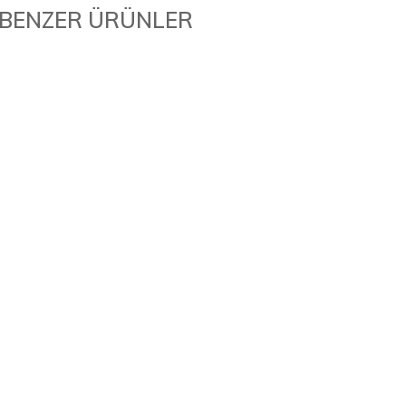
BENZER ÜRÜNLER
25T Servo Motor Metal Başlığı
170,14TL