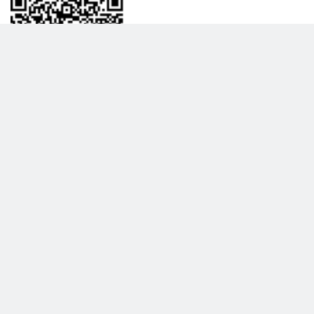
BİLGİLENDRME
DAHA FAZLA GÖSTER
Hakkımızda
Garanti ve İade Politikası
Gizlilik Politikası
Teslimat Politikası
Satış Sözleşmesi
Hiber Bilişim © 2017 - 2026 Tüm Hakları Saklıdır.
KVKK Satış Sözleşmesi