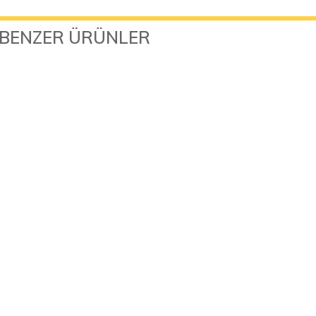
BENZER ÜRÜNLER
Creality Hyper ABS 3D Yazıcı Filamenti Gri 1.75m..
1.074,54TL