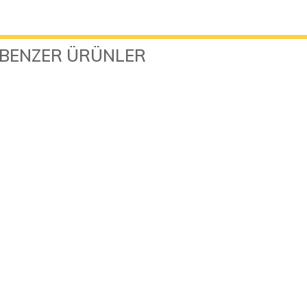
BENZER ÜRÜNLER
Creality CR-ABS 3D Yazıcı Filamenti Mavi 1.75mm ..