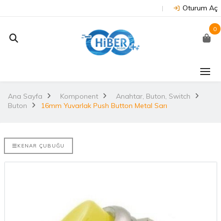
Oturum Aç
0
J202 -
Arduino Due R3 3.3V
NUC
on
(Orijinal)
 NX/TX2..
Ana Sayfa
Komponent
Anahtar, Buton, Switch
2.
Buton
16mm Yuvarlak Push Button Metal Sarı
3.530,67TL
TL
NU
Arduino Mega 2560
E-DISCO
Rev3 (Orijinal)
KENAR ÇUBUĞU
it ARM® M4
2.
3.628,99TL
L
NUC
Arduino Uno R3
(Orijinal)
2.
ries
 802.11
i..