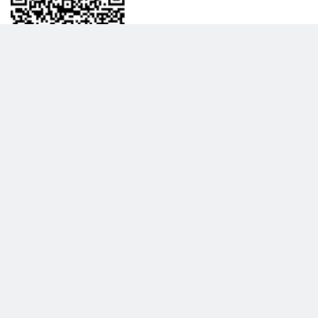
BİLGİLENDRME
DAHA FAZLA GÖSTER
Hakkımızda
Garanti ve İade Politikası
Gizlilik Politikası
Teslimat Politikası
Satış Sözleşmesi
Hiber Bilişim © 2017 - 2026 Tüm Hakları Saklıdır.
KVKK Satış Sözleşmesi