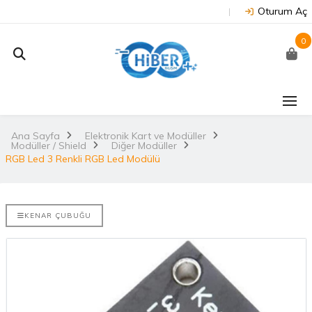
Oturum Aç
0
J202 -
Arduino Due R3 3.3V
NUC
on
(Orijinal)
 NX/TX2..
Ana Sayfa
Elektronik Kart ve Modüller
2.
Modüller / Shield
Diğer Modüller
3.530,67TL
TL
RGB Led 3 Renkli RGB Led Modülü
NU
Arduino Mega 2560
E-DISCO
Rev3 (Orijinal)
it ARM® M4
2.
KENAR ÇUBUĞU
3.628,99TL
L
NUC
Arduino Uno R3
(Orijinal)
2.
ries
 802.11
i..